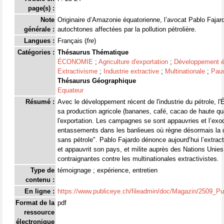
page(s) :
Note
Originaire d’Amazonie équatorienne, l’avocat Pablo Faj
générale :
autochtones affectées par la pollution pétrolière.
Langues :
Français (
fre
)
Catégories :
Thésaurus Thématique
ÉCONOMIE
;
Agriculture d'exportation
;
Développement 
Extractivisme
;
Industrie extractive
;
Multinationale
;
Pauv
Thésaurus Géographique
Equateur
Résumé :
Avec le développement récent de l'industrie du pétrole, 
sa production agricole (bananes, café, cacao de haute qual
l'exportation. Les campagnes se sont appauvries et l’exo
entassements dans les banlieues où règne désormais la d
sans pétrole". Pablo Fajardo dénonce aujourd’hui l’extract
et appauvrit son pays, et milite auprès des Nations Unies 
contraignantes contre les multinationales extractivistes.
Type de
témoignage ; expérience, entretien
contenu :
En ligne :
https://www.publiceye.ch/fileadmin/doc/Magazin/2509_
Format de la
pdf
ressource
électronique