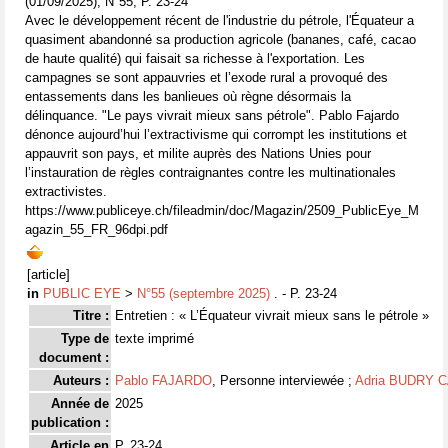
(01/09/2025), N°55, P. 23-24
Avec le développement récent de l'industrie du pétrole, l'Équateur a
quasiment abandonné sa production agricole (bananes, café, cacao
de haute qualité) qui faisait sa richesse à l'exportation. Les
campagnes se sont appauvries et l’exode rural a provoqué des
entassements dans les banlieues où règne désormais la
délinquance. "Le pays vivrait mieux sans pétrole". Pablo Fajardo
dénonce aujourd’hui l’extractivisme qui corrompt les institutions et
appauvrit son pays, et milite auprès des Nations Unies pour
l’instauration de règles contraignantes contre les multinationales
extractivistes.
https://www.publiceye.ch/fileadmin/doc/Magazin/2509_PublicEye_M
agazin_55_FR_96dpi.pdf
[article]
in
PUBLIC EYE
>
N°55 (septembre 2025)
. - P. 23-24
Titre :
Entretien : « L’Équateur vivrait mieux sans le pétrole »
Type de
texte imprimé
document :
Auteurs :
Pablo FAJARDO
, Personne interviewée ;
Adria BUDRY 
Année de
2025
publication :
Article en
P. 23-24