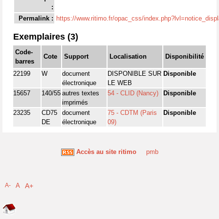
:
Permalink :
https://www.ritimo.fr/opac_css/index.php?lvl=notice_dis
Exemplaires (3)
Code-
Cote
Support
Localisation
Disponibilité
barres
22199
W
document
DISPONIBLE SUR
Disponible
électronique
LE WEB
15657
140/55
autres textes
54 - CLID (Nancy)
Disponible
imprimés
23235
CD75
document
75 - CDTM (Paris
Disponible
DE
électronique
09)
Accès au site ritimo
pmb
A-
A
A+