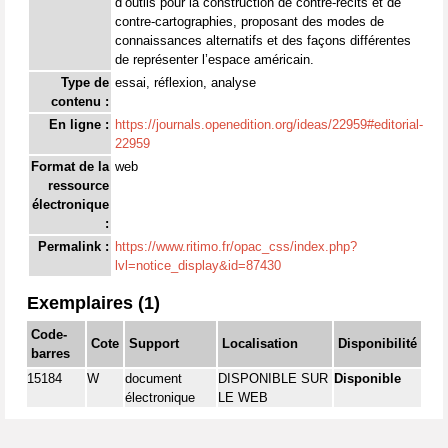
d’outils pour la construction de contre-récits et de
contre-cartographies, proposant des modes de
connaissances alternatifs et des façons différentes
de représenter l’espace américain.
Type de
essai, réflexion, analyse
contenu :
En ligne :
https://journals.openedition.org/ideas/22959#editorial-
22959
Format de la
web
ressource
électronique
:
Permalink :
https://www.ritimo.fr/opac_css/index.php?
lvl=notice_display&id=87430
Exemplaires (1)
Code-
Cote
Support
Localisation
Disponibilité
barres
15184
W
document
DISPONIBLE SUR
Disponible
électronique
LE WEB