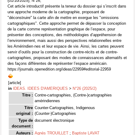
(01/10/2025), N°26,
Cet article introductif présente la teneur du dossier qui s’inscrit dans
une approche moderne de la cartographie, proposant de
"déconstruire" la carte afin de mettre en exergue les "omissions
cartographiques". Cette approche permet de dépasser la conception
de la carte comme représentation graphique de l’espace, pour
présenter des conceptions, des méthodologies d’appréhension de
l’environnement, mais aussi des perspectives relationnelles entre
les Amérindien·nes et leur espace de vie. Ainsi, les cartes peuvent
servir d’outils pour la construction de contre-récits et de contre-
cartographies, proposant des modes de connaissances alternatifs et
des façons différentes de représenter l’espace américain.
https://journals.openedition.org/ideas/22959#editorial-22959
[article]
in
IDEAS. IDEES D'AMERIQUES
>
N°26 (2025/2)
Titre :
Contre-cartographies, (Contre-)cartographies
amérindiennes
Titre
Counter-Cartographies, Indigenous
original :
(Counter-)Cartographies
Type de
document électronique
document :
Auteurs :
Agnès TROUILLET
;
Baptiste LAVAT