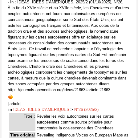
- In : IDEAS. IDEES D'AMERIQUES, 2025/2 (01/10/2025), N°26,
À la fin du XVIe siècle et au XVIIe siècle, les Cherokees et d’autres
peuples autochtones ont fourni aux colonisateurs européens des
connaissances géographiques sur le Sud des États-Unis, qui ont
aidé les cartographes français et britanniques. Aux côtés de la
tradition orale et des sources archéologiques, la nomenclature
figurant sur les cartes européennes offre un éclairage sur les
processus de consolidation des communautés autochtones aux
États-Unis. Ce travail de recherche s’appuie sur l’étymologie des
toponymes figurant sur les premières cartes du Sud-Est américain
pour examiner les processus de coalescence dans les terres des
Cherokees. L’histoire orale des Cherokees et les preuves
archéologiques corroborent les changements de toponymes sur les
cartes, à mesure que la culture cherokee devenait dominante dans
des zones occupées par des groupes autochtones divers.
https://journals.openedition.org/ideas/21863#article-21863
[article]
in
IDEAS. IDEES D'AMERIQUES
>
N°26 (2025/2)
Titre :
Révéler les voix autochtones sur les cartes
européennes comme source primaire pour
comprendre la coalescence des Cherokees
Titre original
Revealing Indigenous Voices on European Maps as