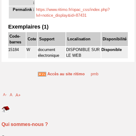
:
Permalink :
https://www.ritimo.fr/opac_css/index.php?
lvl=notice_display&id=87431
Exemplaires (1)
Code-
Cote
Support
Localisation
Disponibilité
barres
15184
W
document
DISPONIBLE SUR
Disponible
électronique
LE WEB
Accès au site ritimo
pmb
A-
A
A+
Qui sommes-nous ?