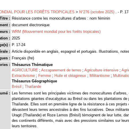
NDIAL POUR LES FORÊTS TROPICALES
>
N°276 (octobre 2025)
. - P. 17
Titre :
Résistance contre les monocultures d’arbres : nom féminin
ment :
document électronique
eurs :
WRM (Mouvement mondial pour les forêts tropicales)
tion :
2025
ge(s) :
P. 17-24
rale :
Article disponible en anglais, espagnol et portugais. Illustrations, note
gues :
Français (
fre
)
ries :
Thésaurus Thématique
AGRICULTURE
;
Accaparement de terres
;
Agriculture intensive
;
Agri
Extractivisme
;
Femme
;
Huile et oléagineux
;
Militantisme
;
Multinati
Thésaurus Géographique
Brésil
;
Thaïlande
umé :
Les femmes sont les principales victimes des monocultures d’arbres, 
plantations géantes d’eucalyptus au Brésil ou dans les plantations de 
Thaïlande. Elles sont en première ligne de la résistance à ces projets q
dévastent leurs terres ancestrales à des fins lucratives. Deux milita
Uragit (Thaïlande) et Roze Lemos (Brésil) témoignent de leur lutte, da
des continents différents, mais avec des pressions similaires sur leurs
leurs territoires.