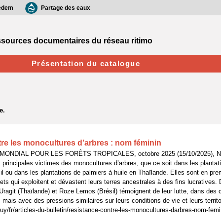
edem
Partage des eaux
sources documentaires du réseau ritimo
Présentation du catalogue
re les monocultures d’arbres : nom féminin
MONDIAL POUR LES FORÊTS TROPICALES, octobre 2025 (15/10/2025), N°2
principales victimes des monocultures d’arbres, que ce soit dans les plantat
l ou dans les plantations de palmiers à huile en Thaïlande. Elles sont en prem
ets qui exploitent et dévastent leurs terres ancestrales à des fins lucratives.
ragit (Thaïlande) et Roze Lemos (Brésil) témoignent de leur lutte, dans des 
, mais avec des pressions similaires sur leurs conditions de vie et leurs territo
uy/fr/articles-du-bulletin/resistance-contre-les-monocultures-darbres-nom-femi