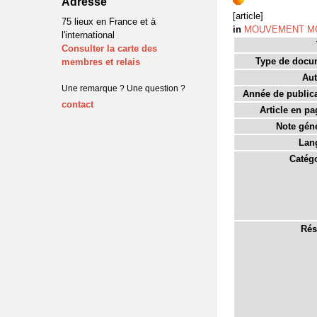
Adresse
[article]
75 lieux en France et à
in
MOUVEMENT MO
l'international
Consulter la carte des
Type de docu
membres et relais
Aut
Une remarque ? Une question ?
Année de publica
contact
Article en pa
Note géné
Lan
Catégo
Rés