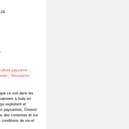
-24
s.
culture paysanne
;
onale
;
Résistance
que ce soit dans les
palmiers à huile en
ui exploitent et
ntes paysannes, Choosri
ns des contextes et sur
 conditions de vie et