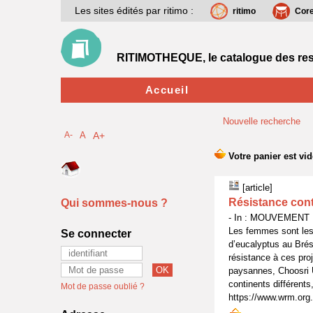
Les sites édités par ritimo :
ritimo
Cor
RITIMOTHEQUE, le catalogue des res
Accueil
Nouvelle recherche
A-
A
A+
[article]
Résistance cont
Qui sommes-nous ?
- In : MOUVEMENT 
Les femmes sont les 
Se connecter
d’eucalyptus au Brési
résistance à ces proj
paysannes, Choosri U
continents différents
Mot de passe oublié ?
https://www.wrm.org.