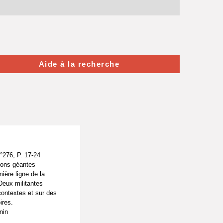
Aide à la recherche
76, P. 17-24
ions géantes
ière ligne de la
 Deux militantes
contextes et sur des
ires.
nin