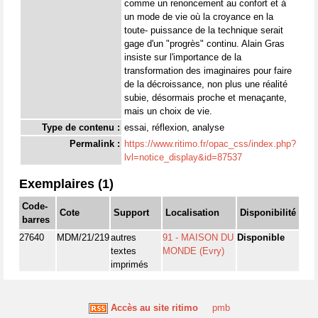
comme un renoncement au confort et à
un mode de vie où la croyance en la
toute- puissance de la technique serait
gage d'un "progrès" continu. Alain Gras
insiste sur l'importance de la
transformation des imaginaires pour faire
de la décroissance, non plus une réalité
subie, désormais proche et menaçante,
mais un choix de vie.
Type de contenu :
essai, réflexion, analyse
Permalink :
https://www.ritimo.fr/opac_css/index.php?
lvl=notice_display&id=87537
Exemplaires (1)
Code-
Cote
Support
Localisation
Disponibilité
barres
27640
MDM/21/219
autres
91 - MAISON DU
Disponible
textes
MONDE (Evry)
imprimés
Accès au site ritimo
pmb