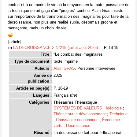
confort et à un mode de vie où la croyance en la toute- puissance de
la technique serait gage d'un "progrès" continu. Alain Gras insiste
sur l'importance de la transformation des imaginaires pour faire de la
décroissance, non plus une réalité subie, désormais proche et
menaçante, mais un choix de vie.
[article]
in
LA DECROISSANCE
>
N°219 (juillet-août 2025)
. - P. 18-19
Titre :
"Le combat des imaginaires"
Type de document :
texte imprimé
Auteurs :
Alain GRAS
, Personne interviewée
Année de
2025
publication :
Article en page(s) :
P. 18-19
Langues :
Français (
fre
)
Catégories :
Thésaurus Thématique
SYSTÈMES DE VALEURS
;
Idéologie
;
Théorie sur le développement
;
Technique
;
Croissance économique
;
Économie
verte
;
Décroissance
Résumé :
La décroissance fait peur. Elle apparaît