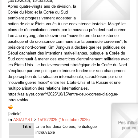
(15/10/2025), 15/10/2025,
Après quatre-vingts ans de division, la
Corée du Nord et la Corée du Sud
semblent progressivement accepter la
notion de deux États voués à une coexistence instable. Malgré les
plans de réconciliation lancés par le nouveau président sud-coréen
Lee Jae-myung, afin d’ouvrir une "nouvelle ère de coexistence
pacifique et de croissance commune sur la péninsule coréenne", le
président nord-coréen Kim Jong-un a déclaré que les politiques de
Séoul cachaient des intentions malveillantes, puisque la Corée du
Sud continuait à mener des exercices d'entraînement militaires avec
les États-Unis. Le bouleversement stratégique de la Corée du Nord
s’explique par une politique extérieure fondée sur son changement
de perception de la situation internationale, caractérisée par une
"nouvelle guerre froide" entre les États-Unis et la Russie et une
multipolarisation des relations internationales.
https://asialyst.com/fr/2025/10/15/entre-deux-corees-dialogue-
introuvable/
[article]
in
ASIALYST
>
15/10/2025 (15 octobre 2025)
Titre :
Entre les deux Corées, le dialogue
introuvable