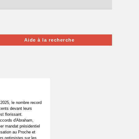
Aide à la recherche
r 2025, le nombre record
cents devant leurs
t florissant.
 accords d'Abraham,
ier mandat présidentiel
isation au Proche et
rs optimistes sur les