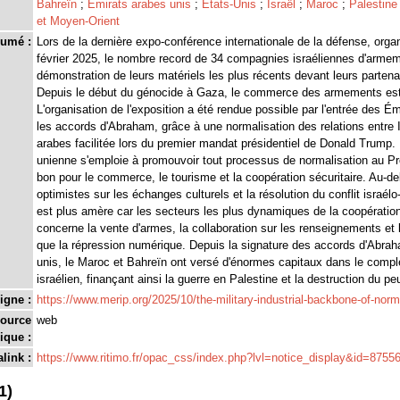
Bahreïn
;
Emirats arabes unis
;
États-Unis
;
Israël
;
Maroc
;
Palestine
et Moyen-Orient
umé :
Lors de la dernière expo-conférence internationale de la défense, org
février 2025, le nombre record de 34 compagnies israéliennes d'armeme
démonstration de leurs matériels les plus récents devant leurs parten
Depuis le début du génocide à Gaza, le commerce des armements est 
L'organisation de l'exposition a été rendue possible par l'entrée des É
les accords d'Abraham, grâce à une normalisation des relations entre I
arabes facilitée lors du premier mandat présidentiel de Donald Trump. L
unienne s'emploie à promouvoir tout processus de normalisation au P
bon pour le commerce, le tourisme et la coopération sécuritaire. Au-de
optimistes sur les échanges culturels et la résolution du conflit israélo-
est plus amère car les secteurs les plus dynamiques de la coopération
concerne la vente d'armes, la collaboration sur les renseignements et l
que la répression numérique. Depuis la signature des accords d'Abra
unis, le Maroc et Bahreïn ont versé d'énormes capitaux dans le complex
israélien, finançant ainsi la guerre en Palestine et la destruction du pe
igne :
https://www.merip.org/2025/10/the-military-industrial-backbone-of-norm
source
web
ique :
link :
https://www.ritimo.fr/opac_css/index.php?lvl=notice_display&id=8755
1)