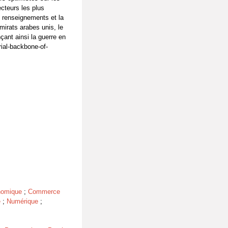
ecteurs les plus
s renseignements et la
mirats arabes unis, le
çant ainsi la guerre en
rial-backbone-of-
nomique
;
Commerce
e
;
Numérique
;