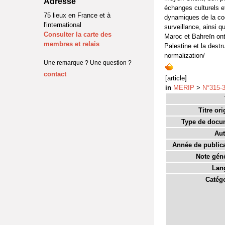
Adresse
échanges culturels et
75 lieux en France et à
dynamiques de la coo
l'international
surveillance, ainsi 
Consulter la carte des
Maroc et Bahreïn ont 
membres et relais
Palestine et la destr
normalization/
Une remarque ? Une question ?
contact
[article]
in
MERIP
>
N°315-3
Titre ori
Type de docu
Aut
Année de publica
Note géné
Lan
Catégo