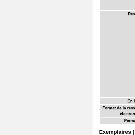
Rés
En l
Format de la res
électron
Perma
Exemplaires (