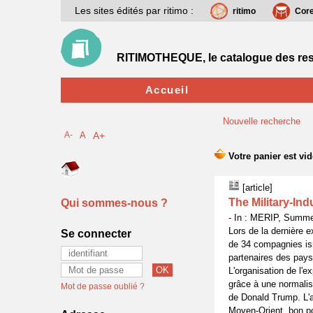
Les sites édités par ritimo :
ritimo
Cor
RITIMOTHEQUE, le catalogue des res
Accueil
Nouvelle recherche
A-
A
A+
[article]
The Military-In
Qui sommes-nous ?
- In : MERIP, Summe
Lors de la dernière 
Se connecter
de 34 compagnies isr
partenaires des pay
L'organisation de l'
grâce à une normalisa
Mot de passe oublié ?
de Donald Trump. L'a
Moyen-Orient, bon po