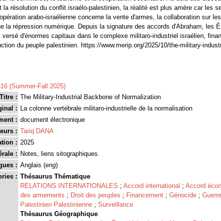
 la résolution du conflit israélo-palestinien, la réalité est plus amère car les s
pération arabo-israélienne concerne la vente d'armes, la collaboration sur le
que la répression numérique. Depuis la signature des accords d'Abraham, les É
versé d'énormes capitaux dans le complexe militaro-industriel israélien, finan
uction du peuple palestinien. https://www.merip.org/2025/10/the-military-indust
16 (Summer-Fall 2025)
Titre :
The Military-Industrial Backbone of Normalization
ginal :
La colonne vertébrale militaro-industrielle de la normalisation
ment :
document électronique
eurs :
Tariq DANA
tion :
2025
rale :
Notes, liens sitographiques.
gues :
Anglais (
eng
)
ries :
Thésaurus Thématique
RELATIONS INTERNATIONALES
;
Accord international
;
Accord éco
des armements
;
Droit des peuples
;
Financement
;
Génocide
;
Guerr
Palestinien Palestinienne
;
Surveillance
Thésaurus Géographique