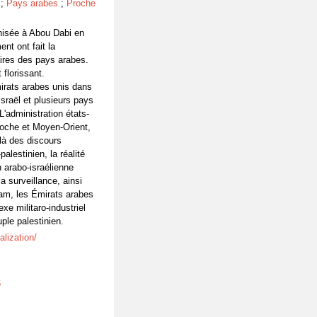
;
Pays arabes
;
Proche
anisée à Abou Dabi en
nt ont fait la
aires des pays arabes.
florissant.
mirats arabes unis dans
sraël et plusieurs pays
'administration états-
roche et Moyen-Orient,
là des discours
palestinien, la réalité
 arabo-israélienne
a surveillance, ainsi
ham, les Émirats arabes
e militaro-industriel
uple palestinien.
alization/
6