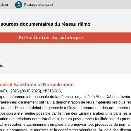
edem
Partage des eaux
sources documentaires du réseau ritimo
Présentation du catalogue
dustrial Backbone of Normalization
r-Fall 2025 (20/10/2025), N°315-316,
expo-conférence internationale de la défense, organisée à Abou Dabi en févrie
aéliennes d'armement ont fait la démonstration de leurs matériels les plus ré
s arabes. Depuis le début du génocide à Gaza, le commerce des armements es
exposition a été rendue possible par l'entrée des Émirats arabes unis dans les
tion des relations entre Israël et plusieurs pays arabes facilitée lors du prem
dministration états-unienne s'emploie à promouvoir tout processus de normal
ur le commerce, le tourisme et la coopération sécuritaire. Au-delà des discou