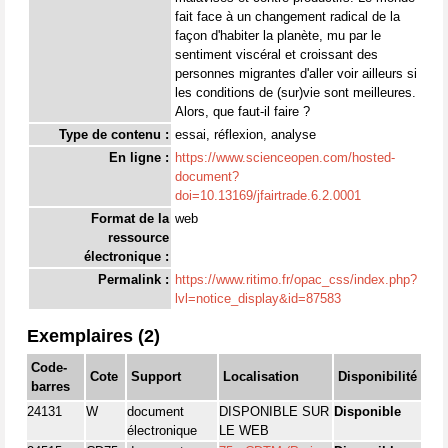
fait face à un changement radical de la
façon d'habiter la planète, mu par le
sentiment viscéral et croissant des
personnes migrantes d'aller voir ailleurs si
les conditions de (sur)vie sont meilleures.
Alors, que faut-il faire ?
Type de contenu :
essai, réflexion, analyse
En ligne :
https://www.scienceopen.com/hosted-
document?
doi=10.13169/jfairtrade.6.2.0001
Format de la
web
ressource
électronique :
Permalink :
https://www.ritimo.fr/opac_css/index.php?
lvl=notice_display&id=87583
Exemplaires (2)
Code-
Cote
Support
Localisation
Disponibilité
barres
24131
W
document
DISPONIBLE SUR
Disponible
électronique
LE WEB