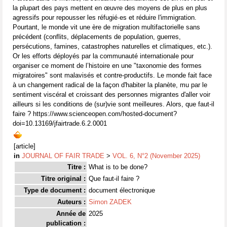
la plupart des pays mettent en œuvre des moyens de plus en plus
agressifs pour repousser les réfugié·es et réduire l'immigration.
Pourtant, le monde vit une ère de migration multifactorielle sans
précédent (conflits, déplacements de population, guerres,
persécutions, famines, catastrophes naturelles et climatiques, etc.).
Or les efforts déployés par la communauté internationale pour
organiser ce moment de l’histoire en une "taxonomie des formes
migratoires" sont malavisés et contre-productifs. Le monde fait face
à un changement radical de la façon d'habiter la planète, mu par le
sentiment viscéral et croissant des personnes migrantes d'aller voir
ailleurs si les conditions de (sur)vie sont meilleures. Alors, que faut-il
faire ? https://www.scienceopen.com/hosted-document?
doi=10.13169/jfairtrade.6.2.0001
[article]
in
JOURNAL OF FAIR TRADE
>
VOL. 6, N°2 (November 2025)
Titre :
What is to be done?
Titre original :
Que faut-il faire ?
Type de document :
document électronique
Auteurs :
Simon ZADEK
Année de
2025
publication :