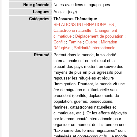
Note générale :
Notes avec liens sitographiques.
Langues :
Anglais (
eng
)
Catégories :
Thésaurus Thématique
RELATIONS INTERNATIONALES
;
Catastrophe naturelle
;
Changement
climatique
;
Déplacement de population
;
Conflit
;
Famine
;
Guerre
;
Migration
;
Réfugié·e
;
Solidarité internationale
Résumé :
Partout dans le monde, la solidarité
internationale est en net recul et la
plupart des pays mettent en œuvre des
moyens de plus en plus agressifs pour
repousser les réfugié·es et réduire
l'immigration. Pourtant, le monde vit une
ère de migration multifactorielle sans
précédent (conflits, déplacements de
population, guerres, persécutions,
famines, catastrophes naturelles et
climatiques, etc.). Or les efforts déployés
par la communauté internationale pour
organiser ce moment de l’histoire en une
"taxonomie des formes migratoires" sont
malavisés et contre-productifs. Le monde