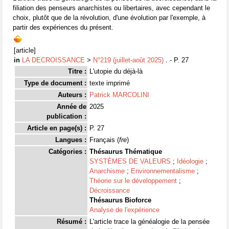
filiation des penseurs anarchistes ou libertaires, avec cependant le
choix, plutôt que de la révolution, d'une évolution par l'exemple, à
partir des expériences du présent.
[article]
in
LA DECROISSANCE
>
N°219 (juillet-août 2025)
. - P. 27
Titre :
L'utopie du déjà-là
Type de document :
texte imprimé
Auteurs :
Patrick MARCOLINI
Année de
2025
publication :
Article en page(s) :
P. 27
Langues :
Français (
fre
)
Catégories :
Thésaurus Thématique
SYSTÈMES DE VALEURS
;
Idéologie
;
Anarchisme
;
Environnementalisme
;
Théorie sur le développement
;
Décroissance
Thésaurus Bioforce
Analyse de l'expérience
Résumé :
L'article trace la généalogie de la pensée