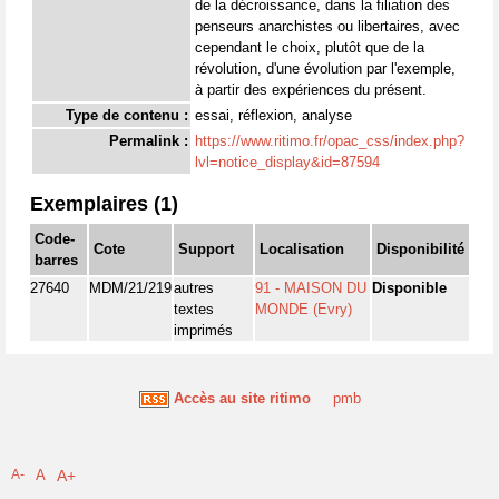
de la décroissance, dans la filiation des
penseurs anarchistes ou libertaires, avec
cependant le choix, plutôt que de la
révolution, d'une évolution par l'exemple,
à partir des expériences du présent.
Type de contenu :
essai, réflexion, analyse
Permalink :
https://www.ritimo.fr/opac_css/index.php?
lvl=notice_display&id=87594
Exemplaires (1)
Code-
Cote
Support
Localisation
Disponibilité
barres
27640
MDM/21/219
autres
91 - MAISON DU
Disponible
textes
MONDE (Evry)
imprimés
Accès au site ritimo
pmb
A-
A
A+