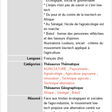
* Écologique, social et gouvernable
* L'enjeu n'est pas de savoir si c'est low-
tech
* Du pour et du contre de la low-tech en
Afrique
* Au Sénégal, l'école de l'agroécologie est
en marche
* Brésil : former des personnes réfléchies
et des faiseurs d'opinion.
Illustrations couleurs, encart : critères du
mouvement low-tech appliqué à
l'agriculture.
Langues :
Français (
fre
)
Catégories :
Thésaurus Thématique
AGRICULTURE
;
Paysannerie
;
Agroécologie
;
Agriculture paysanne
;
Innovation
;
Technique agricole
;
Technique alternative
Thésaurus Géographique
Afrique
;
Sénégal
;
Brésil
Résumé :
Face aux limites écologiques et sociales
de l'agro-industrie, le mouvement low-
tech propose une alternative centré sur