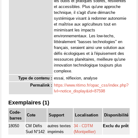
les outils et pratiques sobres, résilientes
et accessibles. Plus qu'une approche
technique, il s'agit d'une démarche
systémique visant à redonner autonomie
et maîtrise aux agriculteurs tout en
minimisant les impacts
environnementaux. Les low-techs,
littéralement "basses technologies" en
français, seraient ainsi une solution aux
défis écologiques et à l'épuisement des
ressources planétaires, meilleure qu'une
innovation technologique toujours plus
complexe.
Type de contenu :
essai, réflexion, analyse
Permalink :
https://www.ritimo.fr/opac_css/index.php?
lvl=notice_display&id=87598
Exemplaires (1)
Code-
Cote
Support
Localisation
Disponibilité
barres
18050
CM Défis
autres textes
34 - CDTM
Exclu du prêt
Sud N°142
imprimés
(Montpellier)