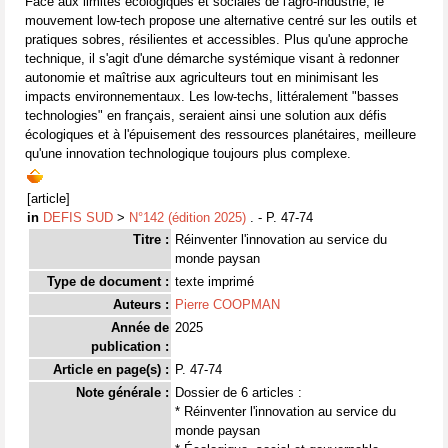
Face aux limites écologiques et sociales de l'agro-industrie, le
mouvement low-tech propose une alternative centré sur les outils et
pratiques sobres, résilientes et accessibles. Plus qu'une approche
technique, il s'agit d'une démarche systémique visant à redonner
autonomie et maîtrise aux agriculteurs tout en minimisant les
impacts environnementaux. Les low-techs, littéralement "basses
technologies" en français, seraient ainsi une solution aux défis
écologiques et à l'épuisement des ressources planétaires, meilleure
qu'une innovation technologique toujours plus complexe.
[article]
in
DEFIS SUD
>
N°142 (édition 2025)
. - P. 47-74
Titre :
Réinventer l'innovation au service du
monde paysan
Type de document :
texte imprimé
Auteurs :
Pierre COOPMAN
Année de
2025
publication :
Article en page(s) :
P. 47-74
Note générale :
Dossier de 6 articles :
* Réinventer l'innovation au service du
monde paysan