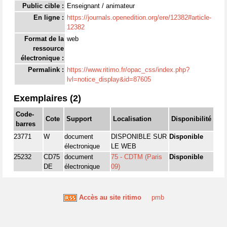
Public cible :
Enseignant / animateur
En ligne :
https://journals.openedition.org/ere/12382#article-
12382
Format de la
web
ressource
électronique :
Permalink :
https://www.ritimo.fr/opac_css/index.php?
lvl=notice_display&id=87605
Exemplaires (2)
Code-
Cote
Support
Localisation
Disponibilité
barres
23771
W
document
DISPONIBLE SUR
Disponible
électronique
LE WEB
25232
CD75
document
75 - CDTM (Paris
Disponible
DE
électronique
09)
Accès au site ritimo
pmb