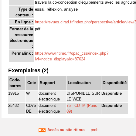
travers la co-conception d’équipements avec les agriculte
Type de
essai, réflexion, analyse
contenu :
En ligne :
https://revues.cirad.fr/index.php/perspective/article/vie
Format de la
pdf
ressource
électronique
:
Permalink :
https://www.ritimo.fr/opac_css/index.php?
lvl=notice_display&id=87624
Exemplaires (2)
Code-
Cote
Support
Localisation
Disponibilité
barres
19915
W
document
DISPONIBLE SUR
Disponible
électronique
LE WEB
25482
CD75
document
75 - CDTM (Paris
Disponible
DE
électronique
09)
Accès au site ritimo
pmb