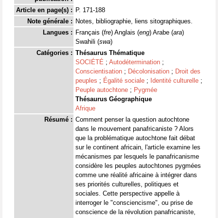
Article en page(s) :
P. 171-188
Note générale :
Notes, bibliographie, liens sitographiques.
Langues :
Français (
fre
) Anglais (
eng
) Arabe (
ara
)
Swahili (
swa
)
Catégories :
Thésaurus Thématique
SOCIÉTÉ
;
Autodétermination
;
Conscientisation
;
Décolonisation
;
Droit des
peuples
;
Égalité sociale
;
Identité culturelle
;
Peuple autochtone
;
Pygmée
Thésaurus Géographique
Afrique
Résumé :
Comment penser la question autochtone
dans le mouvement panafricaniste ? Alors
que la problématique autochtone fait débat
sur le continent africain, l'article examine les
mécanismes par lesquels le panafricanisme
considère les peuples autochtones pygmées
comme une réalité africaine à intégrer dans
ses priorités culturelles, politiques et
sociales. Cette perspective appelle à
interroger le "consciencisme", ou prise de
conscience de la révolution panafricaniste,