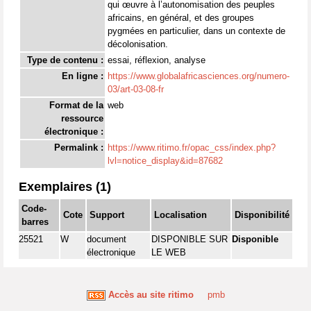
qui œuvre à l’autonomisation des peuples
africains, en général, et des groupes
pygmées en particulier, dans un contexte de
décolonisation.
Type de contenu :
essai, réflexion, analyse
En ligne :
https://www.globalafricasciences.org/numero-
03/art-03-08-fr
Format de la
web
ressource
électronique :
Permalink :
https://www.ritimo.fr/opac_css/index.php?
lvl=notice_display&id=87682
Exemplaires (1)
Code-
Cote
Support
Localisation
Disponibilité
barres
25521
W
document
DISPONIBLE SUR
Disponible
électronique
LE WEB
Accès au site ritimo
pmb