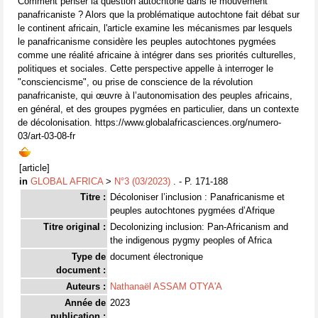
Comment penser la question autochtone dans le mouvement
panafricaniste ? Alors que la problématique autochtone fait débat sur
le continent africain, l'article examine les mécanismes par lesquels
le panafricanisme considère les peuples autochtones pygmées
comme une réalité africaine à intégrer dans ses priorités culturelles,
politiques et sociales. Cette perspective appelle à interroger le
"consciencisme", ou prise de conscience de la révolution
panafricaniste, qui œuvre à l’autonomisation des peuples africains,
en général, et des groupes pygmées en particulier, dans un contexte
de décolonisation. https://www.globalafricasciences.org/numero-
03/art-03-08-fr
[article]
in
GLOBAL AFRICA
>
N°3 (03/2023)
. - P. 171-188
Titre :
Décoloniser l’inclusion : Panafricanisme et
peuples autochtones pygmées d’Afrique
Titre original :
Decolonizing inclusion: Pan-Africanism and
the indigenous pygmy peoples of Africa
Type de
document électronique
document :
Auteurs :
Nathanaël ASSAM OTYA'A
Année de
2023
publication :