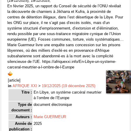
(19/12/2025), 19/12/2025,
En février 2025, un rapport du Conseil de sécurité de l’ONU révélait
la découverte de charniers à Jikharra et Kufra, à proximité de
centres de détention illégaux, dans l’est désertique de la Libye. Pour
les ONG sur place, il ne s’agit pas d’excès isolés, mais d’un
système structuré d’emprisonnement, d’extorsion et d’élimination,
rendu possible par une sous-traitance migratoire cynique de l’Union
européenne (UE). Fosses communes, torture, viols systématiques…
Marie Guermeur livre une enquête sans concession sur les prisons
libyennes, où des milliers d’exilé·es en provenance d'Afrique
subsaharienne sont abandonné·es à la mort avec la complicité
silencieuse de l’UE. https://afriquexxi.info/En-Libye-un-systeme-
carceral-meurtrier-a-l-ombre-de-l-Europe
[article]
in
AFRIQUE XXI
>
19/12/2025 (19 décembre 2025)
Titre :
En Libye, un système carcéral meurtrier
à l’ombre de l’Europe
Type de
document électronique
document :
Auteurs :
Marie GUERMEUR
Année de
2025
publication :