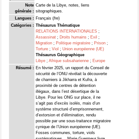
Note
Carte de la Libye, notes, liens
générale :
sitographiques.
Langues :
Français (
fre
)
Catégories :
Thésaurus Thématique
RELATIONS INTERNATIONALES
;
Assassinat
;
Droits humains
;
Exil
;
Migration
;
Politique migratoire
;
Prison
;
Torture
;
Viol
;
Union européenne (UE)
Thésaurus Géographique
Libye
;
Afrique subsaharienne
;
Europe
Résumé :
En février 2025, un rapport du Conseil de
sécurité de l’ONU révélait la découverte
de charniers à Jikharra et Kufra, à
proximité de centres de détention
illégaux, dans l’est désertique de la
Libye. Pour les ONG sur place, il ne
s’agit pas d’excès isolés, mais d’un
système structuré d’emprisonnement,
d’extorsion et d’élimination, rendu
possible par une sous-traitance migratoire
cynique de l’Union européenne (UE).
Fosses communes, torture, viols
systématiques… Marie Guermeur livre