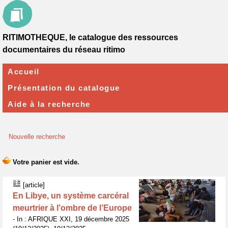
RITIMOTHEQUE, le catalogue des ressources
documentaires du réseau ritimo
Accueil
Présentation du catalogue
Aide à la recherche
Nouvelle recherche
[article]
En Libye, un système carcéral
meurtrier à l’ombre de l’Europe
- In : AFRIQUE XXI, 19 décembre 2025