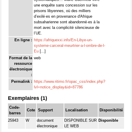
une enquête sans concession sur les
prisons libyennes, où des milliers
d’exilé·es en provenance d'Afrique
subsaharienne sont abandonné·es à la
mort avec la complicité silencieuse de
l’UE.
En ligne :
https://afriquexxi.info/En-Libye-un-
systeme-carceral-meurtrier-a-l-ombre-de-l-
Eu
[...]
Format de la
web
ressource
électronique
:
Permalink :
https://www.ritimo.fr/opac_css/index.php?
lvl=notice_display&id=87786
Exemplaires (1)
Code-
Cote
Support
Localisation
Disponibilité
barres
25943
W
document
DISPONIBLE SUR
Disponible
électronique
LE WEB