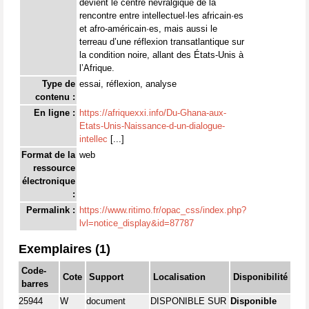
devient le centre névralgique de la
rencontre entre intellectuel·les africain·es
et afro-américain·es, mais aussi le
terreau d’une réflexion transatlantique sur
la condition noire, allant des États-Unis à
l’Afrique.
Type de
essai, réflexion, analyse
contenu :
En ligne :
https://afriquexxi.info/Du-Ghana-aux-
Etats-Unis-Naissance-d-un-dialogue-
intellec
[...]
Format de la
web
ressource
électronique
:
Permalink :
https://www.ritimo.fr/opac_css/index.php?
lvl=notice_display&id=87787
Exemplaires (1)
Code-
Cote
Support
Localisation
Disponibilité
barres
25944
W
document
DISPONIBLE SUR
Disponible