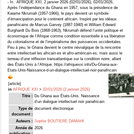
- In : AFRIQUE XXI, 2 janvier 2026 (02/01/2026), 02/01/2026,
Après l’indépendance du Ghana en 1957, sous la présidence de
Kwame Nkrumah (1957-1966), le pays devient un symbole
d’émancipation pour le continent africain. Inspiré par les idéaux
panafricains de Marcus Garvey (1887-1940) et William Edward
Burghardt Du Bois (1868-1963), Nkrumah défend l’unité politique et
économique de l’Afrique comme condition essentielle à sa libération
du colonialisme et de l’impérialisme des puissances occidentales.
Peu à peu, le Ghana devient le centre névralgique de la rencontre
entre intellectuel·les africain·es et afro-américain·es, mais aussi le
terreau d’une réflexion transatlantique sur la condition noire, allant
des États-Unis à l’Afrique. https://afriquexxi.info/Du-Ghana-aux-
Etats-Unis-Naissance-d-un-dialogue-intellectuel-noir-panafricain
[article]
in
AFRIQUE XXI
>
02/01/2026 (2 janvier 2026)
Titre :
Du Ghana aux États-Unis. Naissance
d’un dialogue intellectuel noir panafricain
Type de
document électronique
document :
Auteurs :
Sophie BOUTIERE DAMAHI
Année de
2026
publication :