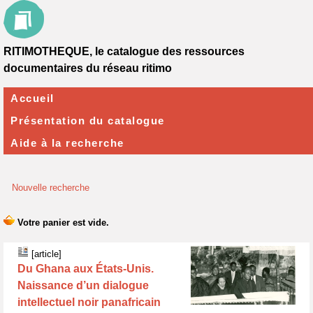
RITIMOTHEQUE, le catalogue des ressources
documentaires du réseau ritimo
Accueil
Présentation du catalogue
Aide à la recherche
Nouvelle recherche
[article]
Du Ghana aux États-Unis.
Naissance d’un dialogue
intellectuel noir panafricain