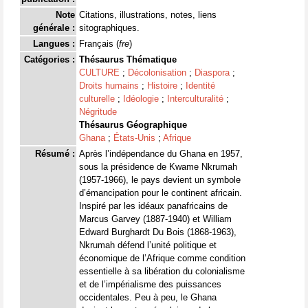
Note
Citations, illustrations, notes, liens
générale :
sitographiques.
Langues :
Français (
fre
)
Catégories :
Thésaurus Thématique
CULTURE
;
Décolonisation
;
Diaspora
;
Droits humains
;
Histoire
;
Identité
culturelle
;
Idéologie
;
Interculturalité
;
Négritude
Thésaurus Géographique
Ghana
;
États-Unis
;
Afrique
Résumé :
Après l’indépendance du Ghana en 1957,
sous la présidence de Kwame Nkrumah
(1957-1966), le pays devient un symbole
d’émancipation pour le continent africain.
Inspiré par les idéaux panafricains de
Marcus Garvey (1887-1940) et William
Edward Burghardt Du Bois (1868-1963),
Nkrumah défend l’unité politique et
économique de l’Afrique comme condition
essentielle à sa libération du colonialisme
et de l’impérialisme des puissances
occidentales. Peu à peu, le Ghana