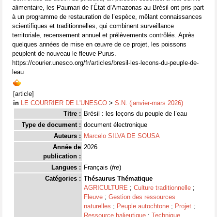
alimentaire, les Paumari de l’État d’Amazonas au Brésil ont pris part
à un programme de restauration de l’espèce, mêlant connaissances
scientifiques et traditionnelles, qui combinent surveillance
territoriale, recensement annuel et prélèvements contrôlés. Après
quelques années de mise en œuvre de ce projet, les poissons
peuplent de nouveau le fleuve Purus.
https://courier.unesco.org/fr/articles/bresil-les-lecons-du-peuple-de-
leau
[article]
in
LE COURRIER DE L'UNESCO
>
S.N. (janvier-mars 2026)
Titre :
Brésil : les leçons du peuple de l’eau
Type de document :
document électronique
Auteurs :
Marcelo SILVA DE SOUSA
Année de
2026
publication :
Langues :
Français (
fre
)
Catégories :
Thésaurus Thématique
AGRICULTURE
;
Culture traditionnelle
;
Fleuve
;
Gestion des ressources
naturelles
;
Peuple autochtone
;
Projet
;
Ressource halieutique
;
Technique