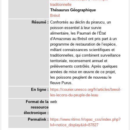
traditionnelle
Thésaurus Géographique
Brésil
Résumé :
Confrontés au déclin du pirarucu, un
poisson essentiel à leur survie
alimentaire, les Paumari de l’État
d’Amazonas au Brésil ont pris part à un
programme de restauration de l’espèce,
mêlant connaissances scientifiques et
traditionnelles, qui combinent surveillance
territoriale, recensement annuel et
prélèvements contrôlés. Après quelques
années de mise en œuvre de ce projet,
les poissons peuplent de nouveau le
fleuve Purus.
En ligne :
https://courier.unesco.org/fr/articles/bresil-
les-lecons-du-peuple-de-leau
Format de la
web
ressource
électronique :
Permalink :
https://www.ritimo.fr/opac_css/index.php?
lvl=notice_display&id=87827