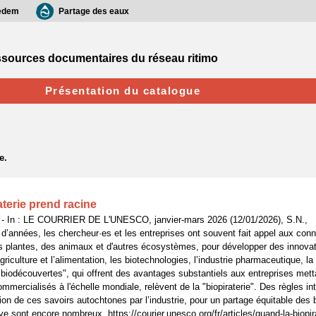
edem
Partage des eaux
sources documentaires du réseau ritimo
Présentation du catalogue
aterie prend racine
 In : LE COURRIER DE L'UNESCO, janvier-mars 2026 (12/01/2026), S.N.,
 d’années, les chercheur·es et les entreprises ont souvent fait appel aux co
es plantes, des animaux et d'autres écosystèmes, pour développer des innov
agriculture et l’alimentation, les biotechnologies, l’industrie pharmaceutique, l
 "biodécouvertes", qui offrent des avantages substantiels aux entreprises mett
mercialisés à l'échelle mondiale, relèvent de la "biopiraterie". Des règles in
tion de ces savoirs autochtones par l’industrie, pour un partage équitable des
ve sont encore nombreux. https://courier.unesco.org/fr/articles/quand-la-biopir