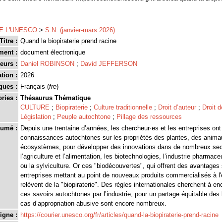
E L'UNESCO
>
S.N. (janvier-mars 2026)
Titre :
Quand la biopiraterie prend racine
ment :
document électronique
eurs :
Daniel ROBINSON
;
David JEFFERSON
tion :
2026
gues :
Français (
fre
)
ries :
Thésaurus Thématique
CULTURE
;
Biopiraterie
;
Culture traditionnelle
;
Droit d’auteur
;
Droit 
Législation
;
Peuple autochtone
;
Pillage des ressources
umé :
Depuis une trentaine d’années, les chercheur·es et les entreprises ont
connaissances autochtones sur les propriétés des plantes, des animau
écosystèmes, pour développer des innovations dans de nombreux sect
l’agriculture et l’alimentation, les biotechnologies, l’industrie pharmac
ou la sylviculture. Or ces "biodécouvertes", qui offrent des avantages
entreprises mettant au point de nouveaux produits commercialisés à l'
relèvent de la "biopiraterie". Des règles internationales cherchent à enc
ces savoirs autochtones par l’industrie, pour un partage équitable des
cas d’appropriation abusive sont encore nombreux.
igne :
https://courier.unesco.org/fr/articles/quand-la-biopiraterie-prend-racine