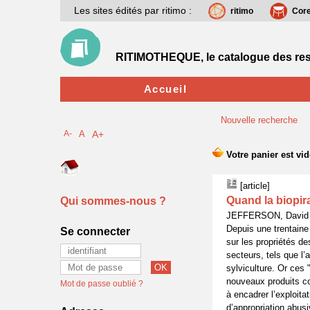
Les sites édités par ritimo :
ritimo
Cor
RITIMOTHEQUE, le catalogue des res
Accueil
Nouvelle recherche
A-
A
A+
[article]
Quand la biopir
Qui sommes-nous ?
JEFFERSON, David -
Depuis une trentaine
Se connecter
sur les propriétés d
secteurs, tels que l’
sylviculture. Or ces
nouveaux produits com
Mot de passe oublié ?
à encadrer l’exploita
d’appropriation abusi