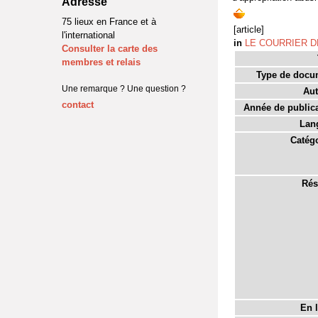
Adresse
75 lieux en France et à
[article]
l'international
in
LE COURRIER D
Consulter la carte des
membres et relais
Type de docu
Une remarque ? Une question ?
Aut
contact
Année de publica
Lan
Catégo
Rés
En l