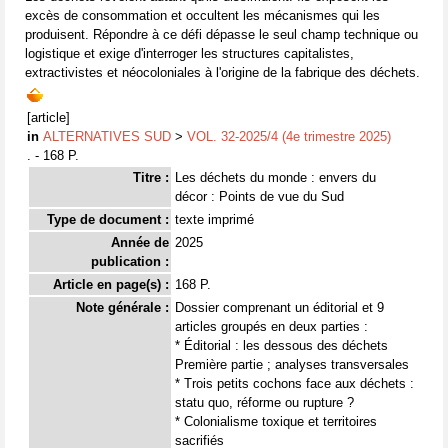
excès de consommation et occultent les mécanismes qui les
produisent. Répondre à ce défi dépasse le seul champ technique ou
logistique et exige d'interroger les structures capitalistes,
extractivistes et néocoloniales à l'origine de la fabrique des déchets.
[article]
in
ALTERNATIVES SUD
>
VOL. 32-2025/4 (4e trimestre 2025)
. - 168 P.
Titre :
Les déchets du monde : envers du
décor : Points de vue du Sud
Type de document :
texte imprimé
Année de
2025
publication :
Article en page(s) :
168 P.
Note générale :
Dossier comprenant un éditorial et 9
articles groupés en deux parties :
* Éditorial : les dessous des déchets
Première partie ; analyses transversales
* Trois petits cochons face aux déchets :
statu quo, réforme ou rupture ?
* Colonialisme toxique et territoires
sacrifiés