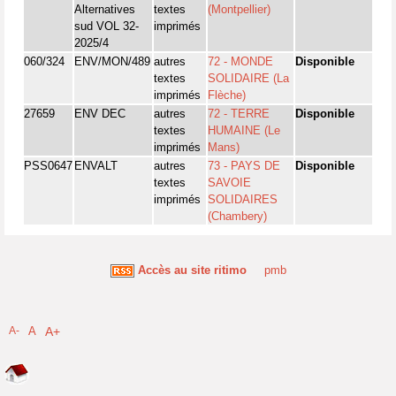
Alternatives
textes
(Montpellier)
sud VOL 32-
imprimés
2025/4
060/324
ENV/MON/489
autres
72 - MONDE
Disponible
textes
SOLIDAIRE (La
imprimés
Flèche)
27659
ENV DEC
autres
72 - TERRE
Disponible
textes
HUMAINE (Le
imprimés
Mans)
PSS0647
ENVALT
autres
73 - PAYS DE
Disponible
textes
SAVOIE
imprimés
SOLIDAIRES
(Chambery)
Accès au site ritimo
pmb
A-
A
A+