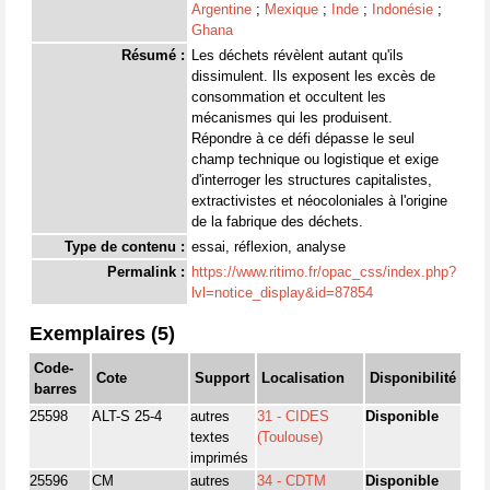
Argentine
;
Mexique
;
Inde
;
Indonésie
;
Ghana
Résumé :
Les déchets révèlent autant qu'ils
dissimulent. Ils exposent les excès de
consommation et occultent les
mécanismes qui les produisent.
Répondre à ce défi dépasse le seul
champ technique ou logistique et exige
d'interroger les structures capitalistes,
extractivistes et néocoloniales à l'origine
de la fabrique des déchets.
Type de contenu :
essai, réflexion, analyse
Permalink :
https://www.ritimo.fr/opac_css/index.php?
lvl=notice_display&id=87854
Exemplaires (5)
Code-
Cote
Support
Localisation
Disponibilité
barres
25598
ALT-S 25-4
autres
31 - CIDES
Disponible
textes
(Toulouse)
imprimés
25596
CM
autres
34 - CDTM
Disponible