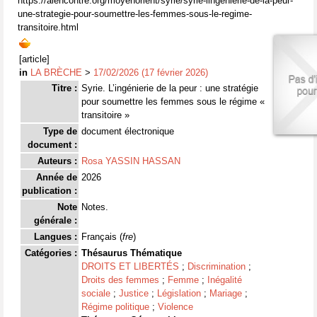
https://alencontre.org/moyenorient/syrie/syrie-lingenierie-de-la-peur-
une-strategie-pour-soumettre-les-femmes-sous-le-regime-
transitoire.html
[article]
in
LA BRÈCHE
>
17/02/2026 (17 février 2026)
Titre :
Syrie. L’ingénierie de la peur : une stratégie
pour soumettre les femmes sous le régime «
transitoire »
Type de
document électronique
document :
Auteurs :
Rosa YASSIN HASSAN
Année de
2026
publication :
Note
Notes.
générale :
Langues :
Français (
fre
)
Catégories :
Thésaurus Thématique
DROITS ET LIBERTÉS
;
Discrimination
;
Droits des femmes
;
Femme
;
Inégalité
sociale
;
Justice
;
Législation
;
Mariage
;
Régime politique
;
Violence