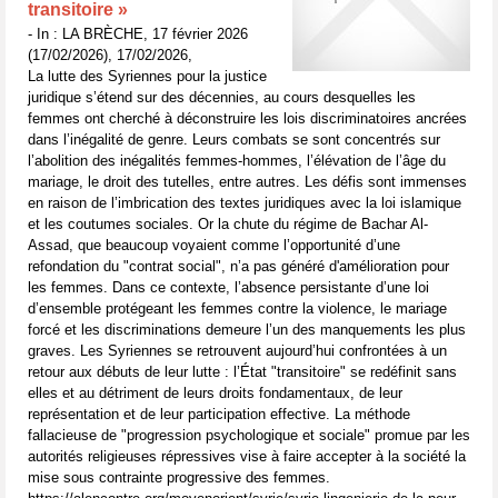
transitoire »
- In : LA BRÈCHE, 17 février 2026
(17/02/2026), 17/02/2026,
La lutte des Syriennes pour la justice
juridique s’étend sur des décennies, au cours desquelles les
femmes ont cherché à déconstruire les lois discriminatoires ancrées
dans l’inégalité de genre. Leurs combats se sont concentrés sur
l’abolition des inégalités femmes-hommes, l’élévation de l’âge du
mariage, le droit des tutelles, entre autres. Les défis sont immenses
en raison de l’imbrication des textes juridiques avec la loi islamique
et les coutumes sociales. Or la chute du régime de Bachar Al-
Assad, que beaucoup voyaient comme l’opportunité d’une
refondation du "contrat social", n’a pas généré d'amélioration pour
les femmes. Dans ce contexte, l’absence persistante d’une loi
d’ensemble protégeant les femmes contre la violence, le mariage
forcé et les discriminations demeure l’un des manquements les plus
graves. Les Syriennes se retrouvent aujourd’hui confrontées à un
retour aux débuts de leur lutte : l’État "transitoire" se redéfinit sans
elles et au détriment de leurs droits fondamentaux, de leur
représentation et de leur participation effective. La méthode
fallacieuse de "progression psychologique et sociale" promue par les
autorités religieuses répressives vise à faire accepter à la société la
mise sous contrainte progressive des femmes.