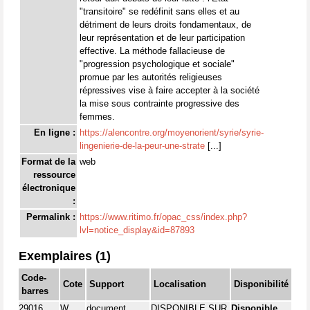
"transitoire" se redéfinit sans elles et au
détriment de leurs droits fondamentaux, de
leur représentation et de leur participation
effective. La méthode fallacieuse de
"progression psychologique et sociale"
promue par les autorités religieuses
répressives vise à faire accepter à la société
la mise sous contrainte progressive des
femmes.
En ligne :
https://alencontre.org/moyenorient/syrie/syrie-
lingenierie-de-la-peur-une-strate
[...]
Format de la
web
ressource
électronique
:
Permalink :
https://www.ritimo.fr/opac_css/index.php?
lvl=notice_display&id=87893
Exemplaires (1)
Code-
Cote
Support
Localisation
Disponibilité
barres
29016
W
document
DISPONIBLE SUR
Disponible