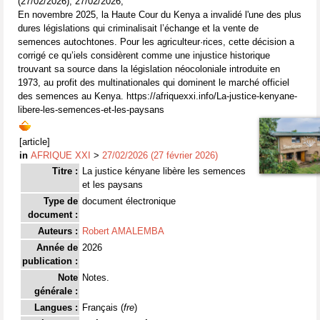
(27/02/2026), 27/02/2026,
En novembre 2025, la Haute Cour du Kenya a invalidé l'une des plus
dures législations qui criminalisait l’échange et la vente de
semences autochtones. Pour les agriculteur·rices, cette décision a
corrigé ce qu’iels considèrent comme une injustice historique
trouvant sa source dans la législation néocoloniale introduite en
1973, au profit des multinationales qui dominent le marché officiel
des semences au Kenya. https://afriquexxi.info/La-justice-kenyane-
libere-les-semences-et-les-paysans
[article]
in
AFRIQUE XXI
>
27/02/2026 (27 février 2026)
Titre :
La justice kényane libère les semences
et les paysans
Type de
document électronique
document :
Auteurs :
Robert AMALEMBA
Année de
2026
publication :
Note
Notes.
générale :
Langues :
Français (
fre
)