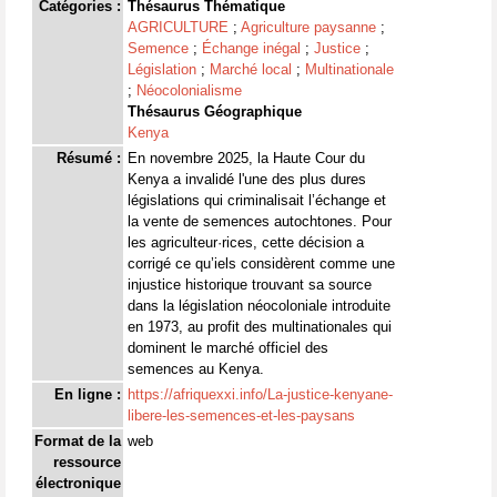
Catégories :
Thésaurus Thématique
AGRICULTURE
;
Agriculture paysanne
;
Semence
;
Échange inégal
;
Justice
;
Législation
;
Marché local
;
Multinationale
;
Néocolonialisme
Thésaurus Géographique
Kenya
Résumé :
En novembre 2025, la Haute Cour du
Kenya a invalidé l'une des plus dures
législations qui criminalisait l’échange et
la vente de semences autochtones. Pour
les agriculteur·rices, cette décision a
corrigé ce qu’iels considèrent comme une
injustice historique trouvant sa source
dans la législation néocoloniale introduite
en 1973, au profit des multinationales qui
dominent le marché officiel des
semences au Kenya.
En ligne :
https://afriquexxi.info/La-justice-kenyane-
libere-les-semences-et-les-paysans
Format de la
web
ressource
électronique