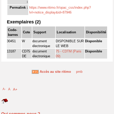
:
Permalink :
https://www.ritimo.fr/opac_css/index.php?
lvl=notice_display&id=87946
Exemplaires (2)
Code-
Cote
Support
Localisation
Disponibilité
barres
30451
W
document
DISPONIBLE SUR
Disponible
électronique
LE WEB
13187
CD75
document
75 - CDTM (Paris
Disponible
DE
électronique
09)
Accès au site ritimo
pmb
A-
A
A+
Qui sommes-nous ?