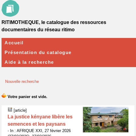
RITIMOTHEQUE, le catalogue des ressources
documentaires du réseau ritimo
Accueil
Présentation du catalogue
Aide à la recherche
Nouvelle recherche
[article]
La justice kényane libère les
semences et les paysans
- In : AFRIQUE XXI, 27 février 2026