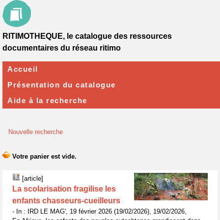
RITIMOTHEQUE, le catalogue des ressources
documentaires du réseau ritimo
Accueil
Présentation du catalogue
Aide à la recherche
Nouvelle recherche
[article]
La scolarisation fragilise les
enfants chasseurs-cueilleurs
- In : IRD LE MAG', 19 février 2026 (19/02/2026), 19/02/2026,