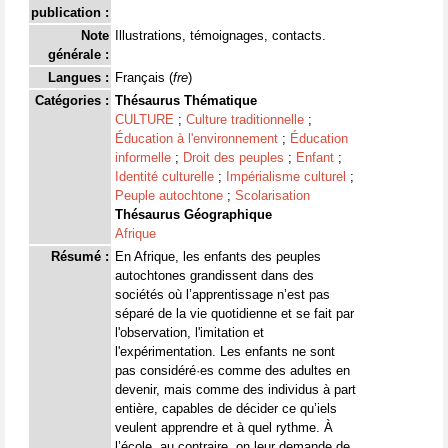
publication :
Note
Illustrations, témoignages, contacts.
générale :
Langues :
Français (
fre
)
Catégories :
Thésaurus Thématique
CULTURE
;
Culture traditionnelle
;
Éducation à l'environnement
;
Éducation
informelle
;
Droit des peuples
;
Enfant
;
Identité culturelle
;
Impérialisme culturel
;
Peuple autochtone
;
Scolarisation
Thésaurus Géographique
Afrique
Résumé :
En Afrique, les enfants des peuples
autochtones grandissent dans des
sociétés où l’apprentissage n’est pas
séparé de la vie quotidienne et se fait par
l'observation, l'imitation et
l'expérimentation. Les enfants ne sont
pas considéré·es comme des adultes en
devenir, mais comme des individus à part
entière, capables de décider ce qu’iels
veulent apprendre et à quel rythme. À
l’école, au contraire, on leur demande de