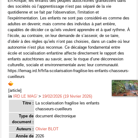
En Afrique, les enfants des peuples autochtones grandissent dans
des sociétés où l’apprentissage n’est pas séparé de la vie
quotidienne et se fait par l'observation, l'imitation et
l'expérimentation. Les enfants ne sont pas considéré·es comme des
adultes en devenir, mais comme des individus à part entière,
capables de décider ce qu’iels veulent apprendre et à quel rythme. À
l’école, au contraire, on leur demande de s’asseoir, de se taire,
d’obéir à des règles qu’iels n’ont pas choisies, dans un cadre où leur
autonomie n’est plus reconnue. Ce décalage fondamental entre
école et socialisation enfantine affecte directement le rapport des
enfants autochtones au savoir, avec le risque d’une déconnexion
culturelle, sociale et environnementale avec leur communauté.
https://lemag.ird.fr/fr/la-scolarisation-fragilise-les-enfants-chasseurs-
cueilleurs
[article]
in
IRD LE MAG'
>
19/02/2026 (19 février 2026)
Titre :
La scolarisation fragilise les enfants
chasseurs-cueilleurs
Type de
document électronique
document :
Auteurs :
Olivier BLOT
Année de
2026