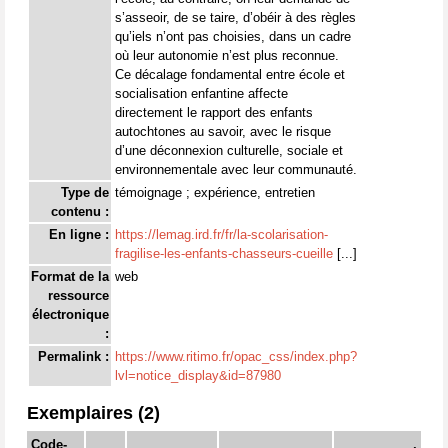
s’asseoir, de se taire, d’obéir à des règles
qu’iels n’ont pas choisies, dans un cadre
où leur autonomie n’est plus reconnue.
Ce décalage fondamental entre école et
socialisation enfantine affecte
directement le rapport des enfants
autochtones au savoir, avec le risque
d’une déconnexion culturelle, sociale et
environnementale avec leur communauté.
Type de
témoignage ; expérience, entretien
contenu :
En ligne :
https://lemag.ird.fr/fr/la-scolarisation-
fragilise-les-enfants-chasseurs-cueille
[...]
Format de la
web
ressource
électronique
:
Permalink :
https://www.ritimo.fr/opac_css/index.php?
lvl=notice_display&id=87980
Exemplaires (2)
Code-