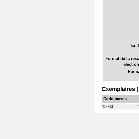
En l
Format de la res
électron
Perma
Exemplaires (
Code-barres
13030