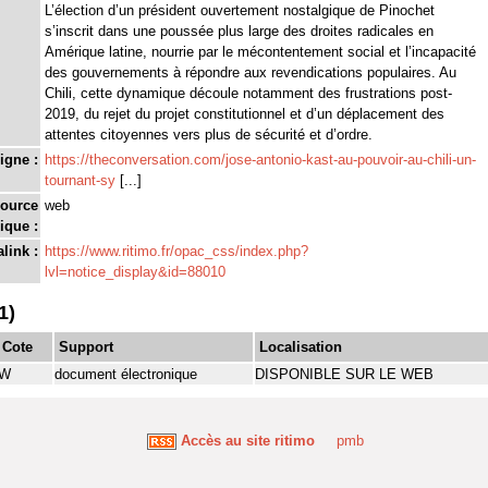
L’élection d’un président ouvertement nostalgique de Pinochet
s’inscrit dans une poussée plus large des droites radicales en
Amérique latine, nourrie par le mécontentement social et l’incapacité
des gouvernements à répondre aux revendications populaires. Au
Chili, cette dynamique découle notamment des frustrations post-
2019, du rejet du projet constitutionnel et d’un déplacement des
attentes citoyennes vers plus de sécurité et d’ordre.
igne :
https://theconversation.com/jose-antonio-kast-au-pouvoir-au-chili-un-
tournant-sy
[...]
source
web
ique :
link :
https://www.ritimo.fr/opac_css/index.php?
lvl=notice_display&id=88010
1)
Cote
Support
Localisation
W
document électronique
DISPONIBLE SUR LE WEB
Accès au site ritimo
pmb