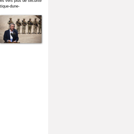
nes vers plus de sécurité
atique-dune-