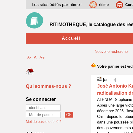
Les sites édités par ritimo :
ritimo
Cor
RITIMOTHEQUE, le catalogue des res
Accueil
Nouvelle recherche
A-
A
A+
[article]
José Antonio Ka
Qui sommes-nous ?
radicalisation d
Se connecter
ALENDA, Stéphanie 
Après une large victo
décembre 2025, José 
Chili, depuis le reto
Mot de passe oublié ?
dans une poussée plu
des gouvernements à