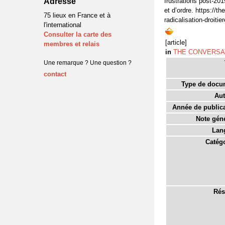
Adresse
frustrations post-201
et d’ordre. https://
75 lieux en France et à
radicalisation-droiti
l'international
Consulter la carte des
[article]
membres et relais
in
THE CONVERSA
Une remarque ? Une question ?
contact
Type de docu
Aut
Année de publica
Note géné
Lan
Catégo
Rés