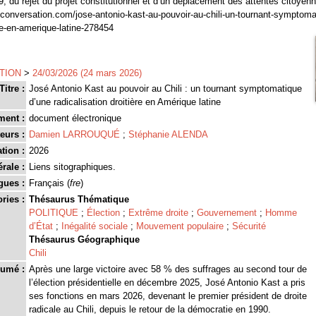
9, du rejet du projet constitutionnel et d’un déplacement des attentes citoyen
theconversation.com/jose-antonio-kast-au-pouvoir-au-chili-un-tournant-symptom
ere-en-amerique-latine-278454
TION
>
24/03/2026 (24 mars 2026)
Titre :
José Antonio Kast au pouvoir au Chili : un tournant symptomatique
d’une radicalisation droitière en Amérique latine
ment :
document électronique
eurs :
Damien LARROUQUÉ
;
Stéphanie ALENDA
tion :
2026
rale :
Liens sitographiques.
gues :
Français (
fre
)
ries :
Thésaurus Thématique
POLITIQUE
;
Élection
;
Extrême droite
;
Gouvernement
;
Homme
d’État
;
Inégalité sociale
;
Mouvement populaire
;
Sécurité
Thésaurus Géographique
Chili
umé :
Après une large victoire avec 58 % des suffrages au second tour de
l’élection présidentielle en décembre 2025, José Antonio Kast a pris
ses fonctions en mars 2026, devenant le premier président de droite
radicale au Chili, depuis le retour de la démocratie en 1990.