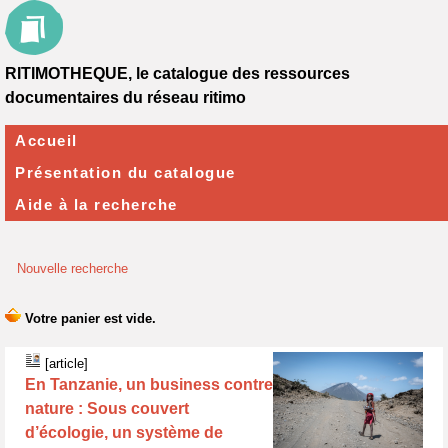
RITIMOTHEQUE, le catalogue des ressources
documentaires du réseau ritimo
Accueil
Présentation du catalogue
Aide à la recherche
Nouvelle recherche
[article]
En Tanzanie, un business contre
nature : Sous couvert
d’écologie, un système de