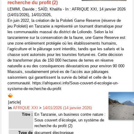
recherche du profit (2)
LEMMI, Davide ; SAÏD, Khalifa - In : AFRIQUE XXI, 14 janvier 2026
(14/01/2026), 14/01/2026,
En juin 2022, la création de la Pololeti Game Reserve (réserve de
jeu Pololeti) en Tanzanie a représenté un tournant dramatique pour
les communautés massaï du district de Loliondo. Selon la loi
tanzanienne sur la conservation de la faune, une Game Reserve est
une zone entièrement protégée où les établissements humains,
l’agriculture et le pâturage sont interdits, tandis que les safaris et la
chasse sont autorisés pour les touristes fortuné·es. Cette décision
de transformer plus de 150 000 hectares de terres en réserve
naturelle a eu des conséquences dévastatrices pour environ 90 000
Massaïs, soudainement privé·es de l’accès aux pâturages
saisonniers qui garantissent la survie du bétail et celle de la
communauté. https://afriquexxi.info/Sous-couvert-d-ecologie-un-
systeme-de-recherche-du-profit
[article]
in
AFRIQUE XXI
>
14/01/2026 (14 janvier 2026)
Titre :
En Tanzanie, un business contre nature :
Sous couvert d’écologie, un système de
recherche du profit (2)
Type de
document électronique