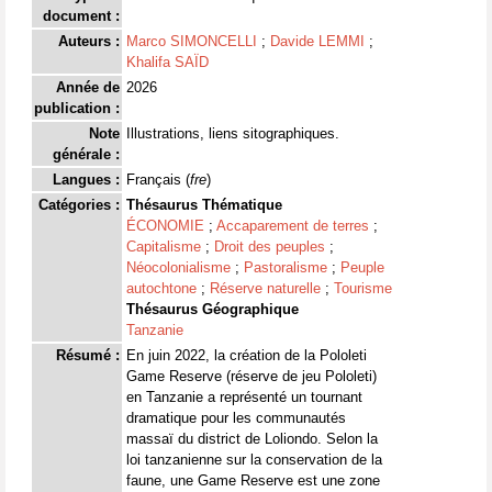
document :
Auteurs :
Marco SIMONCELLI
;
Davide LEMMI
;
Khalifa SAÏD
Année de
2026
publication :
Note
Illustrations, liens sitographiques.
générale :
Langues :
Français (
fre
)
Catégories :
Thésaurus Thématique
ÉCONOMIE
;
Accaparement de terres
;
Capitalisme
;
Droit des peuples
;
Néocolonialisme
;
Pastoralisme
;
Peuple
autochtone
;
Réserve naturelle
;
Tourisme
Thésaurus Géographique
Tanzanie
Résumé :
En juin 2022, la création de la Pololeti
Game Reserve (réserve de jeu Pololeti)
en Tanzanie a représenté un tournant
dramatique pour les communautés
massaï du district de Loliondo. Selon la
loi tanzanienne sur la conservation de la
faune, une Game Reserve est une zone