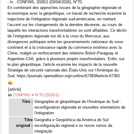
- In : CONFINS, 2026/1 (03/04/2026), N°70,
En combinant des approches issues de la géographie régionale et
économique avec la géopolitique, ce travail de recherche examine la
trajectoire de l'intégration régionale sud-américaine, en mettant
l’accent sur les changements de la dernière décennie, au cours de
laquelle les interactions transfrontalières se sont affaiblies. Ce déclin
de l’intégration régionale est dû à la crise du Mercosur, aux
divergences politiques entre les gouvernements nationaux du sous-
continent et à la croissance rapide du commerce extérieur avec la
Chine, malgré un renforcement des relations Brésil–Paraguay et
Argentine–Chili, grâce à plusieurs projets transfrontaliers. Enfin, sur
le plan géopolitique, l'article examine les impacts de la nouvelle
Stratégie de sécurité nationale des États-Unis sur l’Amérique du
Sud. https://journals.openedition.org/confins/67383#article-67383
[article]
in
CONFINS
>
N°70 (2026/1)
Titre :
Géographie et géopolitique de l'Amérique du Sud :
reconfiguration régionale et nouvelles orientations de
l'intégration
Titre
Geografia e Geopolítica da América do Sul:
original :
reconfiguração regional e os novos rumos da
integração