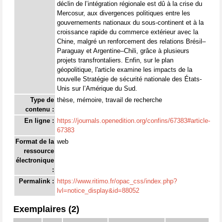
déclin de l’intégration régionale est dû à la crise du
Mercosur, aux divergences politiques entre les
gouvernements nationaux du sous-continent et à la
croissance rapide du commerce extérieur avec la
Chine, malgré un renforcement des relations Brésil–
Paraguay et Argentine–Chili, grâce à plusieurs
projets transfrontaliers. Enfin, sur le plan
géopolitique, l'article examine les impacts de la
nouvelle Stratégie de sécurité nationale des États-
Unis sur l’Amérique du Sud.
Type de
thèse, mémoire, travail de recherche
contenu :
En ligne :
https://journals.openedition.org/confins/67383#article-
67383
Format de la
web
ressource
électronique
:
Permalink :
https://www.ritimo.fr/opac_css/index.php?
lvl=notice_display&id=88052
Exemplaires (2)