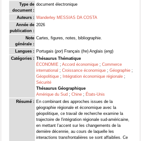
Type de
document électronique
document :
Auteurs :
Wanderley MESSIAS DA COSTA
Année de
2026
publication :
Note
Cartes, figures, notes, bibliographie.
générale :
Langues :
Portugais (
por
) Français (
fre
) Anglais (
eng
)
Catégories :
Thésaurus Thématique
ÉCONOMIE
;
Accord économique
;
Commerce
international
;
Croissance économique
;
Géographie
;
Géopolitique
;
Intégration économique régionale
;
Sécurité
Thésaurus Géographique
Amérique du Sud
;
Chine
;
États-Unis
Résumé :
En combinant des approches issues de la
géographie régionale et économique avec la
géopolitique, ce travail de recherche examine la
trajectoire de l'intégration régionale sud-américaine,
en mettant l’accent sur les changements de la
dernière décennie, au cours de laquelle les
interactions transfrontalières se sont affaiblies. Ce