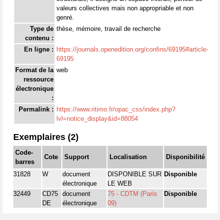
valeurs collectives mais non appropriable et non
genré.
Type de
thèse, mémoire, travail de recherche
contenu :
En ligne :
https://journals.openedition.org/confins/69195#article-
69195
Format de la
web
ressource
électronique
:
Permalink :
https://www.ritimo.fr/opac_css/index.php?
lvl=notice_display&id=88054
Exemplaires (2)
Code-
Cote
Support
Localisation
Disponibilité
barres
31828
W
document
DISPONIBLE SUR
Disponible
électronique
LE WEB
32449
CD75
document
75 - CDTM (Paris
Disponible
DE
électronique
09)