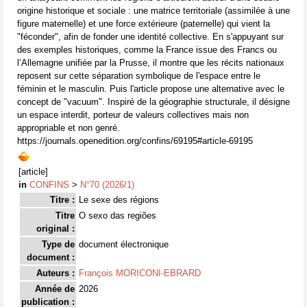
origine historique et sociale : une matrice territoriale (assimilée à une
figure maternelle) et une force extérieure (paternelle) qui vient la
"féconder", afin de fonder une identité collective. En s'appuyant sur
des exemples historiques, comme la France issue des Francs ou
l’Allemagne unifiée par la Prusse, il montre que les récits nationaux
reposent sur cette séparation symbolique de l'espace entre le
féminin et le masculin. Puis l'article propose une alternative avec le
concept de "vacuum". Inspiré de la géographie structurale, il désigne
un espace interdit, porteur de valeurs collectives mais non
appropriable et non genré.
https://journals.openedition.org/confins/69195#article-69195
[article]
in
CONFINS
>
N°70 (2026/1)
Titre :
Le sexe des régions
Titre
O sexo das regiões
original :
Type de
document électronique
document :
Auteurs :
François MORICONI-EBRARD
Année de
2026
publication :