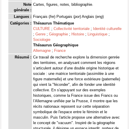
Note
Cartes, figures, notes, bibliographie.
générale :
Langues :
Français (
fre
) Portugais (
por
) Anglais (
eng
)
Catégories :
Thésaurus Thématique
CULTURE
;
Collectivité territoriale
;
Identité culturelle
;
Genre
;
Géographie
;
Histoire
;
Linguistique
;
Sociologie
Thésaurus Géographique
Allemagne
;
France
Résumé :
Ce travail de recherche explore la dimension genrée
des territoires, en analysant comment les régions
s’articulent autour d’une double origine historique et
sociale : une matrice territoriale (assimilée à une
figure maternelle) et une force extérieure (paternelle)
qui vient la "féconder", afin de fonder une identité
collective. En s'appuyant sur des exemples
historiques, comme la France issue des Francs ou
l’Allemagne unifiée par la Prusse, il montre que les
récits nationaux reposent sur cette séparation
symbolique de l'espace entre le féminin et le
masculin. Puis l'article propose une alternative avec
le concept de "vacuum". Inspiré de la géographie
structurale, il désigne un espace interdit, porteur de