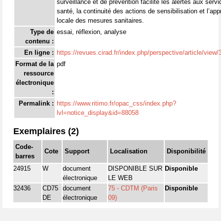
surveillance et de prévention facilite les alertes aux serv
santé, la continuité des actions de sensibilisation et l’app
locale des mesures sanitaires.
Type de
essai, réflexion, analyse
contenu :
En ligne :
https://revues.cirad.fr/index.php/perspective/article/vie
Format de la
pdf
ressource
électronique
:
Permalink :
https://www.ritimo.fr/opac_css/index.php?
lvl=notice_display&id=88058
Exemplaires (2)
Code-
Cote
Support
Localisation
Disponibilité
barres
24915
W
document
DISPONIBLE SUR
Disponible
électronique
LE WEB
32436
CD75
document
75 - CDTM (Paris
Disponible
DE
électronique
09)