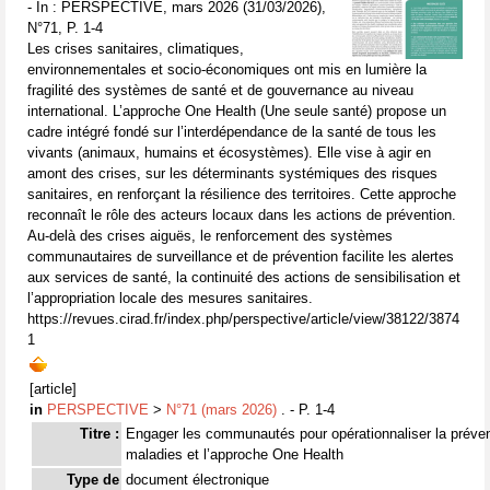
- In : PERSPECTIVE, mars 2026 (31/03/2026),
N°71, P. 1-4
Les crises sanitaires, climatiques,
environnementales et socio-économiques ont mis en lumière la
fragilité des systèmes de santé et de gouvernance au niveau
international. L’approche One Health (Une seule santé) propose un
cadre intégré fondé sur l’interdépendance de la santé de tous les
vivants (animaux, humains et écosystèmes). Elle vise à agir en
amont des crises, sur les déterminants systémiques des risques
sanitaires, en renforçant la résilience des territoires. Cette approche
reconnaît le rôle des acteurs locaux dans les actions de prévention.
Au-delà des crises aiguës, le renforcement des systèmes
communautaires de surveillance et de prévention facilite les alertes
aux services de santé, la continuité des actions de sensibilisation et
l’appropriation locale des mesures sanitaires.
https://revues.cirad.fr/index.php/perspective/article/view/38122/3874
1
[article]
in
PERSPECTIVE
>
N°71 (mars 2026)
. - P. 1-4
Titre :
Engager les communautés pour opérationnaliser la préve
maladies et l’approche One Health
Type de
document électronique