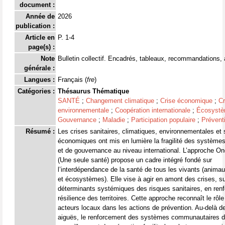
document :
Année de
2026
publication :
Article en
P. 1-4
page(s) :
Note
Bulletin collectif. Encadrés, tableaux, recommandations, 
générale :
Langues :
Français (
fre
)
Catégories :
Thésaurus Thématique
SANTÉ
;
Changement climatique
;
Crise économique
;
Cr
environnementale
;
Coopération internationale
;
Écosyst
Gouvernance
;
Maladie
;
Participation populaire
;
Prévent
Résumé :
Les crises sanitaires, climatiques, environnementales et 
économiques ont mis en lumière la fragilité des système
et de gouvernance au niveau international. L’approche On
(Une seule santé) propose un cadre intégré fondé sur
l’interdépendance de la santé de tous les vivants (anima
et écosystèmes). Elle vise à agir en amont des crises, su
déterminants systémiques des risques sanitaires, en renf
résilience des territoires. Cette approche reconnaît le rôl
acteurs locaux dans les actions de prévention. Au-delà d
aiguës, le renforcement des systèmes communautaires 