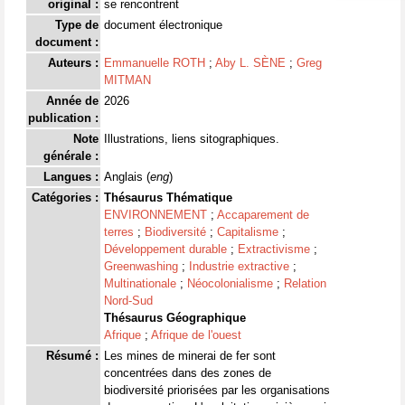
original :
se rencontrent
Type de
document électronique
document :
Auteurs :
Emmanuelle ROTH
;
Aby L. SÈNE
;
Greg
MITMAN
Année de
2026
publication :
Note
Illustrations, liens sitographiques.
générale :
Langues :
Anglais (
eng
)
Catégories :
Thésaurus Thématique
ENVIRONNEMENT
;
Accaparement de
terres
;
Biodiversité
;
Capitalisme
;
Développement durable
;
Extractivisme
;
Greenwashing
;
Industrie extractive
;
Multinationale
;
Néocolonialisme
;
Relation
Nord-Sud
Thésaurus Géographique
Afrique
;
Afrique de l'ouest
Résumé :
Les mines de minerai de fer sont
concentrées dans des zones de
biodiversité priorisées par les organisations