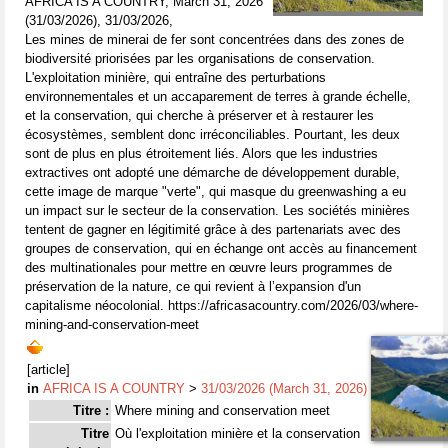
AFRICA IS A COUNTRY, March 31, 2026
(31/03/2026), 31/03/2026,
Les mines de minerai de fer sont concentrées dans des zones de
biodiversité priorisées par les organisations de conservation.
L'exploitation minière, qui entraîne des perturbations
environnementales et un accaparement de terres à grande échelle,
et la conservation, qui cherche à préserver et à restaurer les
écosystèmes, semblent donc irréconciliables. Pourtant, les deux
sont de plus en plus étroitement liés. Alors que les industries
extractives ont adopté une démarche de développement durable,
cette image de marque "verte", qui masque du greenwashing a eu
un impact sur le secteur de la conservation. Les sociétés minières
tentent de gagner en légitimité grâce à des partenariats avec des
groupes de conservation, qui en échange ont accès au financement
des multinationales pour mettre en œuvre leurs programmes de
préservation de la nature, ce qui revient à l’expansion d'un
capitalisme néocolonial. https://africasacountry.com/2026/03/where-
mining-and-conservation-meet
[article]
in
AFRICA IS A COUNTRY
>
31/03/2026 (March 31, 2026)
Titre :
Where mining and conservation meet
Titre
Où l'exploitation minière et la conservation