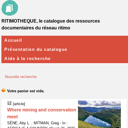
RITIMOTHEQUE, le catalogue des ressources
documentaires du réseau ritimo
Accueil
Présentation du catalogue
Aide à la recherche
Nouvelle recherche
[article]
Where mining and conservation
meet
SÈNE, Aby L. ; MITMAN, Greg - In :