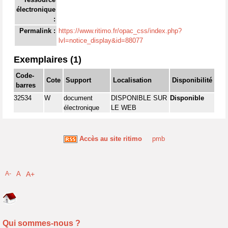
électronique
:
Permalink :
https://www.ritimo.fr/opac_css/index.php?
lvl=notice_display&id=88077
Exemplaires (1)
Code-
Cote
Support
Localisation
Disponibilité
barres
32534
W
document
DISPONIBLE SUR
Disponible
électronique
LE WEB
Accès au site ritimo
pmb
A-
A
A+
Qui sommes-nous ?