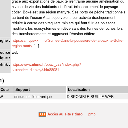
grâce aux exportations de bauxite n'entraîne aucune amélioration du
niveau de vie des habitants et détruit inlassablement le paysage
côtier. Boké est une région martyre. Ses ports de pêche traditionnels
au bord de l’océan Atlantique voient leur activité drastiquement
réduite à cause des vraquiers miniers qui font fuir les poissons,
modifient les écosystèmes en déversant des tonnes de roches lors
des transbordements et aggravent l'érosion côtière.
igne :
https://afriquexxi.info/Guinee-Dans-la-poussiere-de-la-bauxite-Boke-
region-marty
[...]
source
web
ique :
link :
https://www.ritimo.fr/opac_css/index.php?
lvl=notice_display&id=88081
1)
Cote
Support
Localisation
W
document électronique
DISPONIBLE SUR LE WEB
Accès au site ritimo
pmb