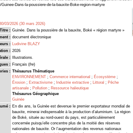
nfo/Guinee-Dans-la-poussiere-de-la-bauxite-Boke-region-martyre
30/03/2026 (30 mars 2026)
Titre :
Guinée. Dans la poussière de la bauxite, Boké « région martyre »
ment :
document électronique
eurs :
Ludivine BLAZY
tion :
2026
rale :
Illustrations.
gues :
Français (
fre
)
ries :
Thésaurus Thématique
ENVIRONNEMENT
;
Commerce international
;
Écosystème
;
Érosion
;
Extractivisme
;
Industrie extractive
;
Littoral
;
Pêche
artisanale
;
Pollution
;
Ressource halieutique
Thésaurus Géographique
Guinée
umé :
En dix ans, la Guinée est devenue le premier exportateur mondial de
bauxite, minerai indispensable à la production d’aluminium. La région
de Boké, située au nord-ouest du pays, est particulièrement
concernée puisqu’elle concentre plus de la moitié des réserves
nationales de bauxite. Or l’augmentation des revenus nationaux