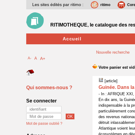
Les sites édités par ritimo :
ritimo
Cor
RITIMOTHEQUE, le catalogue des res
Accueil
Nouvelle recherche
A-
A
A+
[article]
Guinée. Dans la
Qui sommes-nous ?
- In : AFRIQUE XXI,
En dix ans, la Guiné
Se connecter
indispensable à la p
particulièrement con
des revenus nationau
détruit inlassableme
Mot de passe oublié ?
Atlantique voient leu
écosystèmes en déver