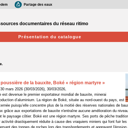
edem
Partage des eaux
sources documentaires du réseau ritimo
Présentation du catalogue
 poussière de la bauxite, Boké « région martyre »
 30 mars 2026 (30/03/2026), 30/03/2026,
e est devenue le premier exportateur mondial de bauxite, minerai
roduction d’aluminium. La région de Boké, située au nord-ouest du pays, est
cernée puisqu’elle concentre plus de la moitié des réserves nationales de bau
x grâce aux exportations de bauxite n'entraîne aucune amélioration du niveau
nt le paysage côtier. Boké est une région martyre. Ses ports de pêche traditio
r activité drastiquement réduite à cause des vraquiers miniers qui font fuir les
sant des tonnes de roches lors des transbordements et aggravent l'érosion 