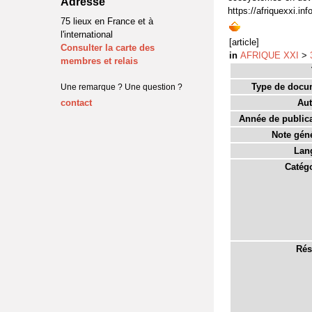
Adresse
https://afriquexxi.i
75 lieux en France et à
l'international
[article]
Consulter la carte des
in
AFRIQUE XXI
>
membres et relais
Type de docu
Une remarque ? Une question ?
contact
Aut
Année de publica
Note géné
Lan
Catégo
Rés