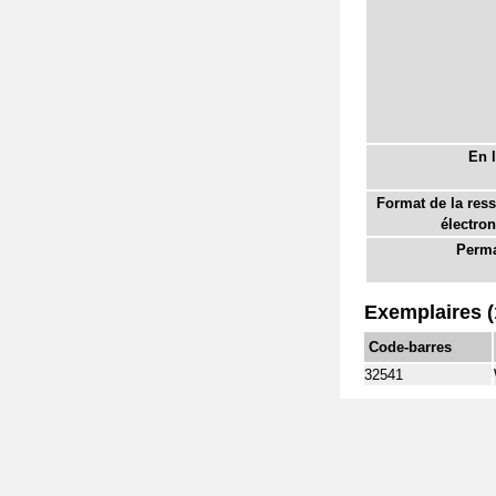
En l
Format de la res
électron
Perma
Exemplaires (
Code-barres
32541