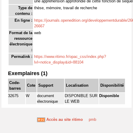
une appréhension approfondie de cette fonction de séques
Type de
thèse, mémoire, travail de recherche
contenu :
En ligne :
https://journals.openedition.org/developpementdurable/266
26667
Format de la
web
ressource
électronique
:
Permalink :
https://www.ritimo.fr/opac_css/index.php?
lvl=notice_display&id=88104
Exemplaires (1)
Code-
Cote
Support
Localisation
Disponibilité
barres
32675
W
document
DISPONIBLE SUR
Disponible
électronique
LE WEB
Accès au site ritimo
pmb