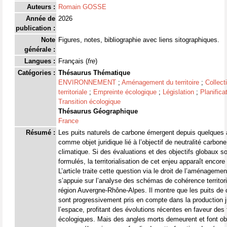
Auteurs :
Romain GOSSE
Année de
2026
publication :
Note
Figures, notes, bibliographie avec liens sitographiques.
générale :
Langues :
Français (
fre
)
Catégories :
Thésaurus Thématique
ENVIRONNEMENT
;
Aménagement du territoire
;
Collecti
territoriale
;
Empreinte écologique
;
Législation
;
Planifica
Transition écologique
Thésaurus Géographique
France
Résumé :
Les puits naturels de carbone émergent depuis quelques
comme objet juridique lié à l’objectif de neutralité carbone
climatique. Si des évaluations et des objectifs globaux s
formulés, la territorialisation de cet enjeu apparaît encor
L’article traite cette question via le droit de l’aménagemen
s’appuie sur l’analyse des schémas de cohérence territori
région Auvergne-Rhône-Alpes. Il montre que les puits de
sont progressivement pris en compte dans la production j
l’espace, profitant des évolutions récentes en faveur des
écologiques. Mais des angles morts demeurent et font ob