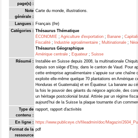
page(s) :
Note
Carte du monde, illustrations.
générale :
Langues :
Français (
fre
)
Catégories :
Thésaurus Thématique
ÉCONOMIE
;
Agriculture d'exportation
;
Banane
;
Capital
Fiscalité
;
Industrie agroalimentaire
;
Multinationale
;
Néoc
Thésaurus Géographique
Amérique centrale
;
Equateur
;
Suisse
Résumé :
Installée en Suisse depuis 2008, la multinationale Chiqui
depuis son siège d’Etoy, dans le canton de Vaud. Pour a
cette entreprise agroalimentaire s’appuie sur une chaîne d
exploite elle-même quelque 70 plantations en Amérique c
Honduras et Guatemala) et en Équateur. La banane au cél
la fois le pouvoir des géants du négoce agricole, des con
un héritage postcolonial brutal. Attirée par un régime fiscal
aujourd’hui de la Suisse la plaque tournante d’un commerce
Type de
rapport, rapport d'activités
contenu :
En ligne :
https://www.publiceye.ch/fileadmin/doc/Magazin/2604_
Format de la
pdf
ressource