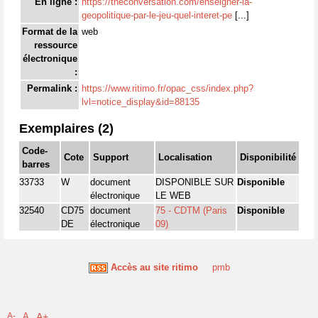
En ligne :
https://theconversation.com/enseigner-la-
geopolitique-par-le-jeu-quel-interet-pe
[...]
Format de la
web
ressource
électronique
:
Permalink :
https://www.ritimo.fr/opac_css/index.php?
lvl=notice_display&id=88135
Exemplaires (2)
Code-
Cote
Support
Localisation
Disponibilité
barres
33733
W
document
DISPONIBLE SUR
Disponible
électronique
LE WEB
32540
CD75
document
75 - CDTM (Paris
Disponible
DE
électronique
09)
Accès au site ritimo
pmb
A-
A
A+