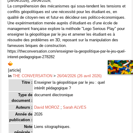
(26/04/2026), 26/04/2026,
La compréhension des mécanismes qui sous-tendent les tensions et
conflits géopolitiques est une nécessité pour les étudiant·es, en
qualité de citoyen·nes et futur·es décideur·ses politico-économiques.
Une expérimentation menée auprès d’étudiant·es d’une école de
management française explore la méthode "Lego Serious Play" pour
enseigner la géopolitique par le jeu et amener les étudiant·es à
résoudre des problèmes en 3D, reposant sur la manipulation des
fameuses briques de construction.
https://theconversation.com/enseigner-la-geopolitique-par-le-jeu-quel-
interet-pedagogique-278282
[article]
in
THE CONVERSATION
>
26/04/2026 (26 avril 2026)
Titre :
Enseigner la géopolitique par le jeu : quel
intérêt pédagogique ?
Type de
document électronique
document :
Auteurs :
David MOROZ
;
Sarah ALVES
Année de
2026
publication :
Note
Liens sitographiques.
générale :