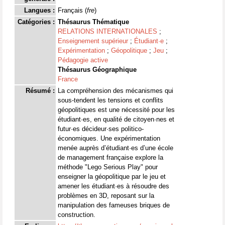
Langues :
Français (
fre
)
Catégories :
Thésaurus Thématique
RELATIONS INTERNATIONALES
;
Enseignement supérieur
;
Étudiant·e
;
Expérimentation
;
Géopolitique
;
Jeu
;
Pédagogie active
Thésaurus Géographique
France
Résumé :
La compréhension des mécanismes qui
sous-tendent les tensions et conflits
géopolitiques est une nécessité pour les
étudiant·es, en qualité de citoyen·nes et
futur·es décideur·ses politico-
économiques. Une expérimentation
menée auprès d’étudiant·es d’une école
de management française explore la
méthode "Lego Serious Play" pour
enseigner la géopolitique par le jeu et
amener les étudiant·es à résoudre des
problèmes en 3D, reposant sur la
manipulation des fameuses briques de
construction.