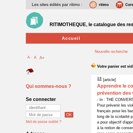
Les sites édités par ritimo :
ritimo
Cor
RITIMOTHEQUE, le catalogue des res
Accueil
Nouvelle recherche
A-
A
A+
[article]
Apprendre le co
Qui sommes-nous ?
prévention des 
Se connecter
- In : THE CONVERSA
Pour prévenir les vio
français pose les bas
long de la scolarité p
Mot de passe oublié ?
a pour objectif d'app
à la notion de conse