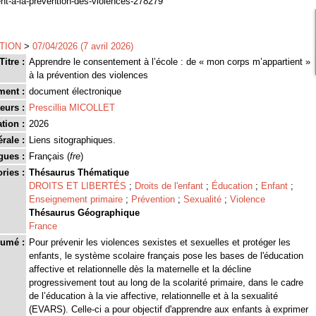
nt-a-la-prevention-des-violences-278279
TION
>
07/04/2026 (7 avril 2026)
Titre :
Apprendre le consentement à l’école : de « mon corps m’appartient »
à la prévention des violences
ment :
document électronique
eurs :
Prescillia MICOLLET
tion :
2026
rale :
Liens sitographiques.
gues :
Français (
fre
)
ries :
Thésaurus Thématique
DROITS ET LIBERTÉS
;
Droits de l'enfant
;
Éducation
;
Enfant
;
Enseignement primaire
;
Prévention
;
Sexualité
;
Violence
Thésaurus Géographique
France
umé :
Pour prévenir les violences sexistes et sexuelles et protéger les
enfants, le système scolaire français pose les bases de l'éducation
affective et relationnelle dès la maternelle et la décline
progressivement tout au long de la scolarité primaire, dans le cadre
de l’éducation à la vie affective, relationnelle et à la sexualité
(EVARS). Celle-ci a pour objectif d'apprendre aux enfants à exprimer