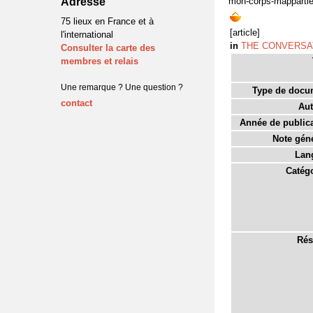
Adresse
mon-corps-mappartie
75 lieux en France et à
[article]
l'international
in
THE CONVERSA
Consulter la carte des
membres et relais
Une remarque ? Une question ?
Type de docu
contact
Aut
Année de publica
Note géné
Lan
Catégo
Rés