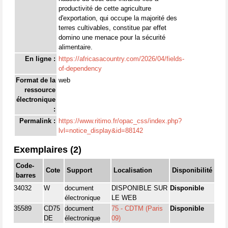
productivité de cette agriculture
d'exportation, qui occupe la majorité des
terres cultivables, constitue par effet
domino une menace pour la sécurité
alimentaire.
En ligne :
https://africasacountry.com/2026/04/fields-
of-dependency
Format de la
web
ressource
électronique
:
Permalink :
https://www.ritimo.fr/opac_css/index.php?
lvl=notice_display&id=88142
Exemplaires (2)
Code-
Cote
Support
Localisation
Disponibilité
barres
34032
W
document
DISPONIBLE SUR
Disponible
électronique
LE WEB
35589
CD75
document
75 - CDTM (Paris
Disponible
DE
électronique
09)