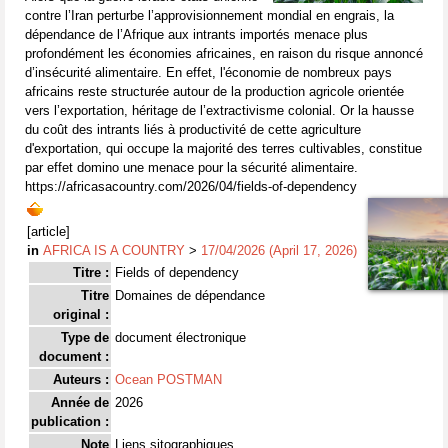
contre l’Iran perturbe l’approvisionnement mondial en engrais, la
dépendance de l’Afrique aux intrants importés menace plus
profondément les économies africaines, en raison du risque annoncé
d’insécurité alimentaire. En effet, l'économie de nombreux pays
africains reste structurée autour de la production agricole orientée
vers l’exportation, héritage de l’extractivisme colonial. Or la hausse
du coût des intrants liés à productivité de cette agriculture
d'exportation, qui occupe la majorité des terres cultivables, constitue
par effet domino une menace pour la sécurité alimentaire.
https://africasacountry.com/2026/04/fields-of-dependency
[article]
in
AFRICA IS A COUNTRY
>
17/04/2026 (April 17, 2026)
Titre :
Fields of dependency
Titre
Domaines de dépendance
original :
Type de
document électronique
document :
Auteurs :
Ocean POSTMAN
Année de
2026
publication :
Note
Liens sitographiques.