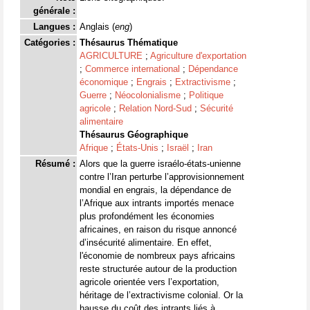
générale :
Langues :
Anglais (
eng
)
Catégories :
Thésaurus Thématique
AGRICULTURE
;
Agriculture d'exportation
;
Commerce international
;
Dépendance
économique
;
Engrais
;
Extractivisme
;
Guerre
;
Néocolonialisme
;
Politique
agricole
;
Relation Nord-Sud
;
Sécurité
alimentaire
Thésaurus Géographique
Afrique
;
États-Unis
;
Israël
;
Iran
Résumé :
Alors que la guerre israélo-états-unienne
contre l’Iran perturbe l’approvisionnement
mondial en engrais, la dépendance de
l’Afrique aux intrants importés menace
plus profondément les économies
africaines, en raison du risque annoncé
d’insécurité alimentaire. En effet,
l'économie de nombreux pays africains
reste structurée autour de la production
agricole orientée vers l’exportation,
héritage de l’extractivisme colonial. Or la
hausse du coût des intrants liés à