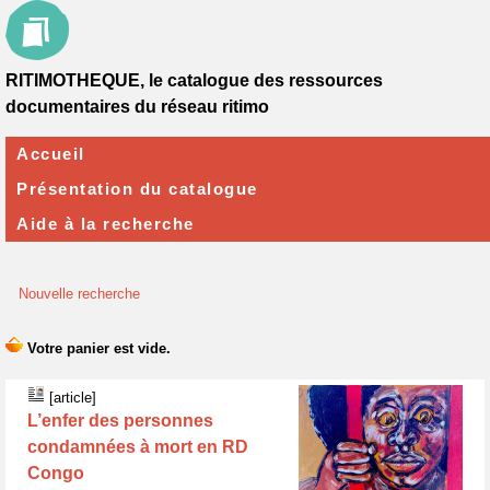
RITIMOTHEQUE, le catalogue des ressources
documentaires du réseau ritimo
Accueil
Présentation du catalogue
Aide à la recherche
Nouvelle recherche
[article]
L’enfer des personnes
condamnées à mort en RD
Congo