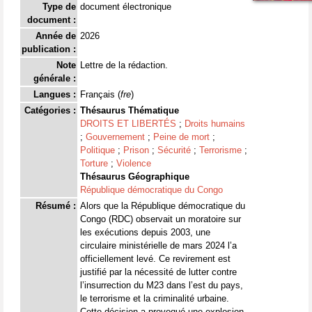
Type de
document électronique
document :
Année de
2026
publication :
Note
Lettre de la rédaction.
générale :
Langues :
Français (
fre
)
Catégories :
Thésaurus Thématique
DROITS ET LIBERTÉS
;
Droits humains
;
Gouvernement
;
Peine de mort
;
Politique
;
Prison
;
Sécurité
;
Terrorisme
;
Torture
;
Violence
Thésaurus Géographique
République démocratique du Congo
Résumé :
Alors que la République démocratique du
Congo (RDC) observait un moratoire sur
les exécutions depuis 2003, une
circulaire ministérielle de mars 2024 l’a
officiellement levé. Ce revirement est
justifié par la nécessité de lutter contre
l’insurrection du M23 dans l’est du pays,
le terrorisme et la criminalité urbaine.
Cette décision a provoqué une explosion