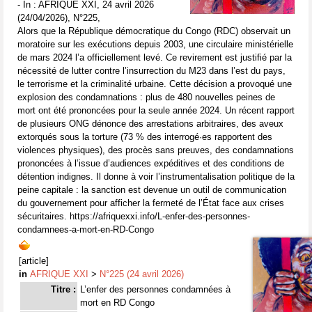
- In : AFRIQUE XXI, 24 avril 2026
(24/04/2026), N°225,
Alors que la République démocratique du Congo (RDC) observait un
moratoire sur les exécutions depuis 2003, une circulaire ministérielle
de mars 2024 l’a officiellement levé. Ce revirement est justifié par la
nécessité de lutter contre l’insurrection du M23 dans l’est du pays,
le terrorisme et la criminalité urbaine. Cette décision a provoqué une
explosion des condamnations : plus de 480 nouvelles peines de
mort ont été prononcées pour la seule année 2024. Un récent rapport
de plusieurs ONG dénonce des arrestations arbitraires, des aveux
extorqués sous la torture (73 % des interrogé·es rapportent des
violences physiques), des procès sans preuves, des condamnations
prononcées à l’issue d’audiences expéditives et des conditions de
détention indignes. Il donne à voir l’instrumentalisation politique de la
peine capitale : la sanction est devenue un outil de communication
du gouvernement pour afficher la fermeté de l’État face aux crises
sécuritaires. https://afriquexxi.info/L-enfer-des-personnes-
condamnees-a-mort-en-RD-Congo
[article]
in
AFRIQUE XXI
>
N°225 (24 avril 2026)
Titre :
L’enfer des personnes condamnées à
mort en RD Congo