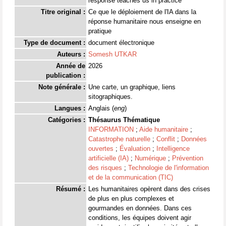
response teaches us in practice
Titre original :
Ce que le déploiement de l'IA dans la
réponse humanitaire nous enseigne en
pratique
Type de document :
document électronique
Auteurs :
Somesh UTKAR
Année de
2026
publication :
Note générale :
Une carte, un graphique, liens
sitographiques.
Langues :
Anglais (
eng
)
Catégories :
Thésaurus Thématique
INFORMATION
;
Aide humanitaire
;
Catastrophe naturelle
;
Conflit
;
Données
ouvertes
;
Évaluation
;
Intelligence
artificielle (IA)
;
Numérique
;
Prévention
des risques
;
Technologie de l'information
et de la communication (TIC)
Résumé :
Les humanitaires opèrent dans des crises
de plus en plus complexes et
gourmandes en données. Dans ces
conditions, les équipes doivent agir