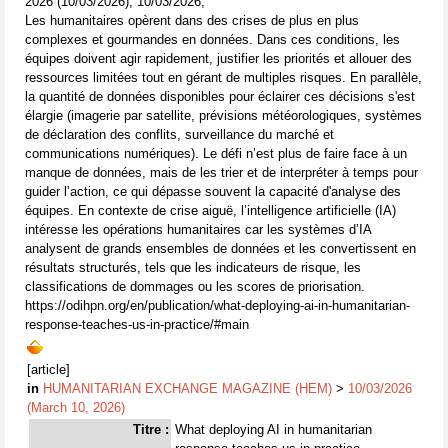
2026 (10/03/2026), 10/03/2026,
Les humanitaires opèrent dans des crises de plus en plus
complexes et gourmandes en données. Dans ces conditions, les
équipes doivent agir rapidement, justifier les priorités et allouer des
ressources limitées tout en gérant de multiples risques. En parallèle,
la quantité de données disponibles pour éclairer ces décisions s'est
élargie (imagerie par satellite, prévisions météorologiques, systèmes
de déclaration des conflits, surveillance du marché et
communications numériques). Le défi n’est plus de faire face à un
manque de données, mais de les trier et de interpréter à temps pour
guider l’action, ce qui dépasse souvent la capacité d'analyse des
équipes. En contexte de crise aiguë, l’intelligence artificielle (IA)
intéresse les opérations humanitaires car les systèmes d’IA
analysent de grands ensembles de données et les convertissent en
résultats structurés, tels que les indicateurs de risque, les
classifications de dommages ou les scores de priorisation.
https://odihpn.org/en/publication/what-deploying-ai-in-humanitarian-
response-teaches-us-in-practice/#main
[article]
in
HUMANITARIAN EXCHANGE MAGAZINE (HEM)
>
10/03/2026
(March 10, 2026)
Titre :
What deploying AI in humanitarian