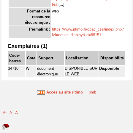
tea
[...]
Format de la
web
ressource
électronique :
Permalink :
https://www.ritimo.fr/opac_css/index.php?
lvl=notice_display&id=88151
Exemplaires (1)
Code-
Cote
Support
Localisation
Disponibilité
barres
34710
W
document
DISPONIBLE SUR
Disponible
électronique
LE WEB
Accès au site ritimo
pmb
A-
A
A+