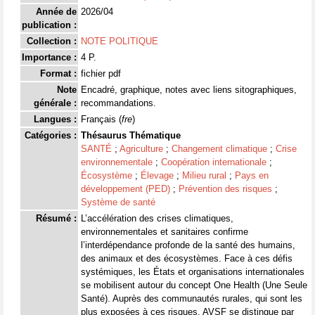
Année de
2026/04
publication :
Collection :
NOTE POLITIQUE
Importance :
4 P.
Format :
fichier pdf
Note
Encadré, graphique, notes avec liens sitographiques,
générale :
recommandations.
Langues :
Français (
fre
)
Catégories :
Thésaurus Thématique
SANTÉ
;
Agriculture
;
Changement climatique
;
Crise
environnementale
;
Coopération internationale
;
Écosystème
;
Élevage
;
Milieu rural
;
Pays en
développement (PED)
;
Prévention des risques
;
Système de santé
Résumé :
L’accélération des crises climatiques,
environnementales et sanitaires confirme
l’interdépendance profonde de la santé des humains,
des animaux et des écosystèmes. Face à ces défis
systémiques, les États et organisations internationales
se mobilisent autour du concept One Health (Une Seule
Santé). Auprès des communautés rurales, qui sont les
plus exposées à ces risques, AVSF se distingue par