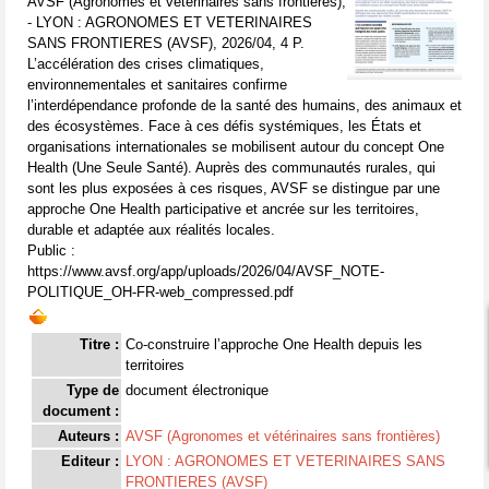
AVSF (Agronomes et vétérinaires sans frontières),
- LYON : AGRONOMES ET VETERINAIRES
SANS FRONTIERES (AVSF), 2026/04, 4 P.
L’accélération des crises climatiques,
environnementales et sanitaires confirme
l’interdépendance profonde de la santé des humains, des animaux et
des écosystèmes. Face à ces défis systémiques, les États et
organisations internationales se mobilisent autour du concept One
Health (Une Seule Santé). Auprès des communautés rurales, qui
sont les plus exposées à ces risques, AVSF se distingue par une
approche One Health participative et ancrée sur les territoires,
durable et adaptée aux réalités locales.
Public :
https://www.avsf.org/app/uploads/2026/04/AVSF_NOTE-
POLITIQUE_OH-FR-web_compressed.pdf
Titre :
Co-construire l’approche One Health depuis les
territoires
Type de
document électronique
document :
Auteurs :
AVSF (Agronomes et vétérinaires sans frontières)
Editeur :
LYON : AGRONOMES ET VETERINAIRES SANS
FRONTIERES (AVSF)