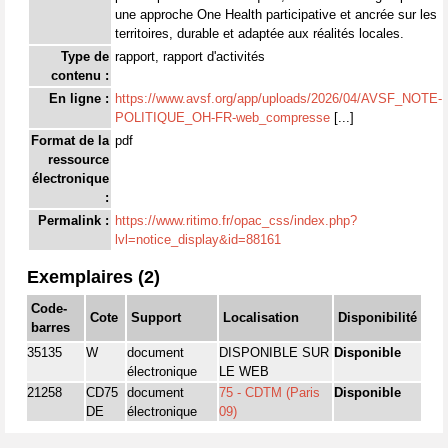
une approche One Health participative et ancrée sur les
territoires, durable et adaptée aux réalités locales.
Type de
rapport, rapport d'activités
contenu :
En ligne :
https://www.avsf.org/app/uploads/2026/04/AVSF_NOTE-
POLITIQUE_OH-FR-web_compresse
[...]
Format de la
pdf
ressource
électronique
:
Permalink :
https://www.ritimo.fr/opac_css/index.php?
lvl=notice_display&id=88161
Exemplaires (2)
Code-
Cote
Support
Localisation
Disponibilité
barres
35135
W
document
DISPONIBLE SUR
Disponible
électronique
LE WEB
21258
CD75
document
75 - CDTM (Paris
Disponible
DE
électronique
09)