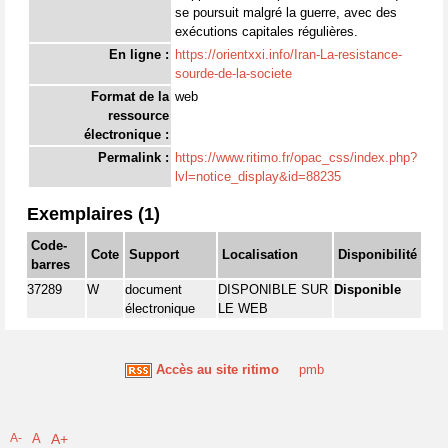
se poursuit malgré la guerre, avec des
exécutions capitales régulières.
En ligne :
https://orientxxi.info/Iran-La-resistance-
sourde-de-la-societe
Format de la
web
ressource
électronique :
Permalink :
https://www.ritimo.fr/opac_css/index.php?
lvl=notice_display&id=88235
Exemplaires (1)
Code-
Cote
Support
Localisation
Disponibilité
barres
37289
W
document
DISPONIBLE SUR
Disponible
électronique
LE WEB
Accès au site ritimo
pmb
A-
A
A+