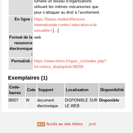
lumière un réseau d’organisations
utilisant les mêmes mécanismes que
pour s’attaquer au droit à l’avortement.
En ligne :
https://basta.media/offensive-
internationale-contre-l-education-a-la-
sexualite-l
[...]
Format de la
web
ressource
électronique
:
Permalink :
https://www.ritimo.fr/opac_css/index.php?
lvl=notice_display&id=88256
Exemplaires (1)
Code-
Cote
Support
Localisation
Disponibilité
barres
38507
W
document
DISPONIBLE SUR
Disponible
électronique
LE WEB
Accès au site ritimo
pmb