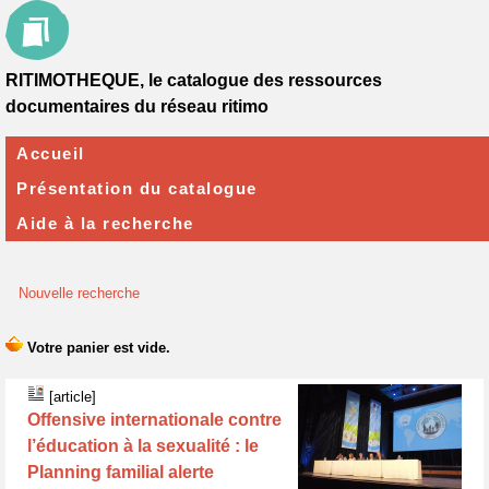
RITIMOTHEQUE, le catalogue des ressources
documentaires du réseau ritimo
Accueil
Présentation du catalogue
Aide à la recherche
Nouvelle recherche
[article]
Offensive internationale contre
l’éducation à la sexualité : le
Planning familial alerte