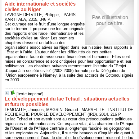
Aide internationale et sociétés
civiles au Niger
LAVIGNE DELVILLE, Philippe, - PARIS :
KARTHALA, 2015, 346 P.
Cet ouvrage est le fruit d'une longue enquête
sur le terrain. Il propose une lecture originale
des rapports entre l'aide internationale et les
sociétés civiles au Niger. Les premiers
chapitres dressent un tableau des
organisations associatives au Niger, dans leur histoire, leurs rapports à
l’État et à l'aide. L'auteur décrit les difficultés de ces petites
organisations faute de ressources financières et humaines. Elles sont
mises en concurrence et sont critiquées pour leur opportunisme et leur
politisation. Les chapitres suivants reconstituent l'histoire du "Projet
d'appui à la société civile" (2002-2008) formulé par la Délégation de
l'Union européenne à Niamey, à la suite des accords de Cotonou signés
en 2000.
[texte imprimé]
Le développement du lac Tchad : situations actuelles
et futurs possibles
LEMOALLE, Jacques, MAGRIN, Géraud - MARSEILLE : INSTITUT DE
RECHERCHE POUR LE DEVELOPPEMENT (IRD), 2014, 216 P.
Le lac Tchad et son avenir sont au cœur des préoccupations politiques
régionales et internationales. Cet espace vital, à la charnière de l'Afrique
de l'Ouest et de l'Afrique centrale a longtemps fasciné les géographes
et les explorateurs. Aujourd'hui, il suscite beaucoup d'inquiétude quant à
son environnement, l'eau, le climat et le développement régional. Le lac