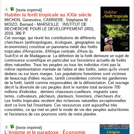
[texte imprimé]
Habiter la forêt tropicale au XXIe siècle
MICHON, Geneviève, CARRIERE, Stéphanie M. ;
MOIZO, Bernard - MARSEILLE : INSTITUT DE
RECHERCHE POUR LE DEVELOPPEMENT (IRD),
2019, 386 P.
Cet ouvrage, qui réunit les contributions de différents
chercheurs (anthropologues, écologues, géographes ou
économistes) constitue un panorama inédit des forêts
tropicales d'Amazonie, d'Afrique centrale, d'Asie du
Sud-Est et de Madagascar. La définition de la forêt demeure un sujet de
controverse scientifique en particulier sur l'existence actuelle de forêts
dites naturelles. Tous les peuples ou tous les individus n'ont pas la
même représentation mentale de l'arbre et des forêts, selon qu'ils vivent
dedans ou sur leurs marges. Les populations forestières sont victimes
de beaucoup d'idées reçues, tantôt considérées comme les gardiennes
de la forêt, tantôt comme responsables de la déforestation. Cet ouvrage
décrit la diversité de ces peuples dont le nombre total avoisine 700
millions d'individus : derniers chasseurs-cueilleurs, migrants sans
terres, cultivateurs, pêcheurs, planteurs, forestiers, chercheurs d'or...
Les forêts tropicales recèlent des richesses naturelles exceptionnelles
dont ce livre fait l'inventaire. Ces ressources sont aujourd'hui très
convoitées, ce qui met en péril le mode de vie des peuples autochtones
et l'existence de ces poumons verts de notre planète.
[texte imprimé]
L'énigme et le paradoxe : Économie