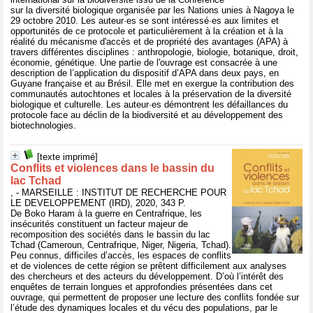
sur la diversité biologique organisée par les Nations unies à Nagoya le
29 octobre 2010. Les auteur·es se sont intéressé·es aux limites et
opportunités de ce protocole et particulièrement à la création et à la
réalité du mécanisme d'accès et de propriété des avantages (APA) à
travers différentes disciplines : anthropologie, biologie, botanique, droit,
économie, génétique. Une partie de l'ouvrage est consacrée à une
description de l’application du dispositif d’APA dans deux pays, en
Guyane française et au Brésil. Elle met en exergue la contribution des
communautés autochtones et locales à la préservation de la diversité
biologique et culturelle. Les auteur·es démontrent les défaillances du
protocole face au déclin de la biodiversité et au développement des
biotechnologies.
[texte imprimé]
Conflits et violences dans le bassin du
lac Tchad
, - MARSEILLE : INSTITUT DE RECHERCHE POUR
LE DEVELOPPEMENT (IRD), 2020, 343 P.
De Boko Haram à la guerre en Centrafrique, les
insécurités constituent un facteur majeur de
recomposition des sociétés dans le bassin du lac
Tchad (Cameroun, Centrafrique, Niger, Nigeria, Tchad).
Peu connus, difficiles d’accès, les espaces de conflits
et de violences de cette région se prêtent difficilement aux analyses
des chercheurs et des acteurs du développement. D’où l’intérêt des
enquêtes de terrain longues et approfondies présentées dans cet
ouvrage, qui permettent de proposer une lecture des conflits fondée sur
l’étude des dynamiques locales et du vécu des populations, par le