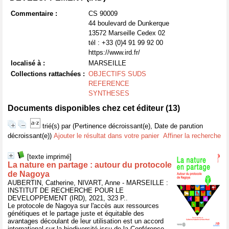
Commentaire :
CS 90009
44 boulevard de Dunkerque
13572 Marseille Cedex 02
tél : +33 (0)4 91 99 92 00
https://www.ird.fr/
localisé à :
MARSEILLE
Collections rattachées :
OBJECTIFS SUDS
REFERENCE
SYNTHESES
Documents disponibles chez cet éditeur (
13
)
trié(s) par
(Pertinence décroissant(e), Date de parution
décroissant(e))
Ajouter le résultat dans votre panier
Affiner la recherche
[texte imprimé]
La nature en partage : autour du protocole
de Nagoya
AUBERTIN, Catherine, NIVART, Anne - MARSEILLE :
INSTITUT DE RECHERCHE POUR LE
DEVELOPPEMENT (IRD), 2021, 323 P..
Le protocole de Nagoya sur l'accès aux ressources
génétiques et le partage juste et équitable des
avantages découlant de leur utilisation est un accord
international sur la biodiversité issu de la Conférence