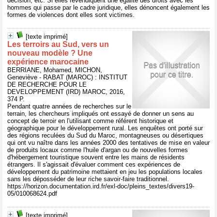
décision, etc. Si elles revendiquent une égalité des droits avec les
hommes qui passe par le cadre juridique, elles dénoncent également les
formes de violences dont elles sont victimes.
[texte imprimé]
Les terroirs au Sud, vers un
nouveau modèle ? Une
expérience marocaine
BERRIANE, Mohamed, MICHON,
Geneviève - RABAT (MAROC) : INSTITUT
DE RECHERCHE POUR LE
DEVELOPPEMENT (IRD) MAROC, 2016,
374 P.
Pendant quatre années de recherches sur le
terrain, les chercheurs impliqués ont essayé de donner un sens au
concept de terroir en l'utilisant comme référent historique et
géographique pour le développement rural. Les enquêtes ont porté sur
des régions reculées du Sud du Maroc, montagneuses ou désertiques
qui ont vu naître dans les années 2000 des tentatives de mise en valeur
de produits locaux comme l'huile d'argan ou de nouvelles formes
d'hébergement touristique souvent entre les mains de résidents
étrangers. Il s'agissait d'évaluer comment ces expériences de
développement du patrimoine mettaient en jeu les populations locales
sans les déposséder de leur riche savoir-faire traditionnel.
https://horizon.documentation.ird.fr/exl-doc/pleins_textes/divers19-
05/010068624.pdf
[texte imprimé]