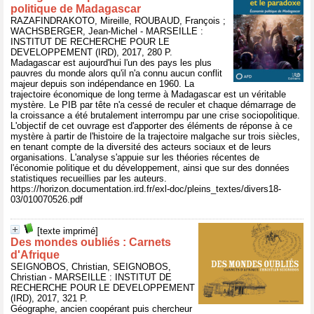
politique de Madagascar
RAZAFINDRAKOTO, Mireille, ROUBAUD, François ;
WACHSBERGER, Jean-Michel - MARSEILLE :
INSTITUT DE RECHERCHE POUR LE
DEVELOPPEMENT (IRD), 2017, 280 P.
Madagascar est aujourd'hui l'un des pays les plus
pauvres du monde alors qu'il n'a connu aucun conflit
majeur depuis son indépendance en 1960. La
trajectoire économique de long terme à Madagascar est un véritable
mystère. Le PIB par tête n'a cessé de reculer et chaque démarrage de
la croissance a été brutalement interrompu par une crise sociopolitique.
L'objectif de cet ouvrage est d'apporter des éléments de réponse à ce
mystère à partir de l'histoire de la trajectoire malgache sur trois siècles,
en tenant compte de la diversité des acteurs sociaux et de leurs
organisations. L'analyse s'appuie sur les théories récentes de
l'économie politique et du développement, ainsi que sur des données
statistiques recueillies par les auteurs.
https://horizon.documentation.ird.fr/exl-doc/pleins_textes/divers18-
03/010070526.pdf
[texte imprimé]
Des mondes oubliés : Carnets
d'Afrique
SEIGNOBOS, Christian, SEIGNOBOS,
Christian - MARSEILLE : INSTITUT DE
RECHERCHE POUR LE DEVELOPPEMENT
(IRD), 2017, 321 P.
Géographe, ancien coopérant puis chercheur