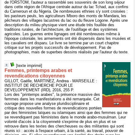
de l'ORSTOM, l'auteur a rassemblé ses souvenirs de son long séjour
dans cette région de l'Afrique centrale autour du lac Tchad, aux confins
du Cameroun et du Nigeria. De nombreuses ethnies s'y sont croisées :
les pasteurs peuls, les agriculteurs Mboro des monts de Mandara, les
pêcheurs des villages lacustres du lac ou du fleuve Logone. Après une
description du milieu physique vient une étude très fouillée des
traditions rurales, de l'architecture, de l'outillage et des systèmes
agricoles. Les guerres entre lignages ont été nombreuses même à
l'époque coloniale, les armements ont été dispersés dans les musées et
les cavaliers ont disparu. Le livre se termine par un court chapitre
critique sur les projets successifs de développement. Pas de
photographies, mais de superbes dessins réalisés par l'auteur du texte.
[texte imprimé]
Femmes, printemps arabes et
revendications citoyennes
GILLOT, Gaëlle, MARTINEZ, Andrea - MARSEILLE :
INSTITUT DE RECHERCHE POUR LE
DEVELOPPEMENT (IRD), 2016, 255 P.
Lors des "printemps arabes", la présence massive des
femmes dans les manifestations a été remarquée. Cet
ouvrage propose une analyse pluridisciplinaire et
critique des nouvelles formes de revendications portées
par des féministes laïques ou islamiques ainsi que des femmes qui ne
se revendiquent pas féministes dans le monde arabo-musulman. Leur
volonté d'accès à la citoyenneté s'exprime de plus en plus et se
retrouve dans les textes des chercheuses ou des militantes qui sont
réunis ici : accès à l'espace urbain, à la santé, au travail, pouvoir de