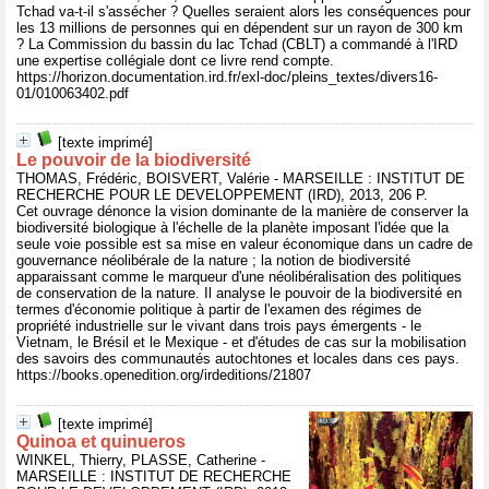
Tchad va-t-il s'assécher ? Quelles seraient alors les conséquences pour
les 13 millions de personnes qui en dépendent sur un rayon de 300 km
? La Commission du bassin du lac Tchad (CBLT) a commandé à l'IRD
une expertise collégiale dont ce livre rend compte.
https://horizon.documentation.ird.fr/exl-doc/pleins_textes/divers16-
01/010063402.pdf
[texte imprimé]
Le pouvoir de la biodiversité
THOMAS, Frédéric, BOISVERT, Valérie - MARSEILLE : INSTITUT DE
RECHERCHE POUR LE DEVELOPPEMENT (IRD), 2013, 206 P.
Cet ouvrage dénonce la vision dominante de la manière de conserver la
biodiversité biologique à l'échelle de la planète imposant l'idée que la
seule voie possible est sa mise en valeur économique dans un cadre de
gouvernance néolibérale de la nature ; la notion de biodiversité
apparaissant comme le marqueur d'une néolibéralisation des politiques
de conservation de la nature. Il analyse le pouvoir de la biodiversité en
termes d'économie politique à partir de l'examen des régimes de
propriété industrielle sur le vivant dans trois pays émergents - le
Vietnam, le Brésil et le Mexique - et d'études de cas sur la mobilisation
des savoirs des communautés autochtones et locales dans ces pays.
https://books.openedition.org/irdeditions/21807
[texte imprimé]
Quinoa et quinueros
WINKEL, Thierry, PLASSE, Catherine -
MARSEILLE : INSTITUT DE RECHERCHE