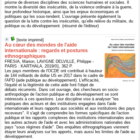
prisme de diverses disciplines des sciences humaines et sociales. Il
montre la diversité des insécurités, de la violence ordinaire à la guerre,
leur profondeur historique, ainsi que les enjeux économiques et
politiques qui les sous-tendent. L’ouvrage présente également la
question de la lutte contre les insécurités, qu’elle relève du militaire, du
politique ou du développement. (résumé de l'éditeur)
[texte imprimé]
Au cœur des mondes de l'aide
internationale : regards et postures
ethnographiques
FRESIA, Marion, LAVIGNE DELVILLE, Philippe -
PARIS : KARTHALA, 2019/01, 362 P.
Les pays membres de l'OCDE ont contribué à hauteur
de 144 milliards de dollar US en 2017 dans le cadre de
l'APD (aide publique au développement). L'efficacité,
l'équité et la légitimité de cette aide font l'objet de
débats récurrents. Dans cet ouvrage, des chercheurs en socio-
anthropologie de l'action publique et du développement se sont
intéressés à ces questions. Leur discipline vise à analyser "les
pratiques des acteurs et des institutions engagées dans l'aide
internationale et leurs rapports aux sociétés et aux institutions des pays
receveurs". Il s'agit de comprendre les formes spécifiques de l'action
publique et les rapports complexes des institutions internationales avec
les autres acteurs de l'aide et avec les administrations nationales des
pays "sous régimes d'aide". Des enquêtes ethnographiques viennent
étayer leurs analyses sur les apports, mais aussi les limites de l'aide au
développement.