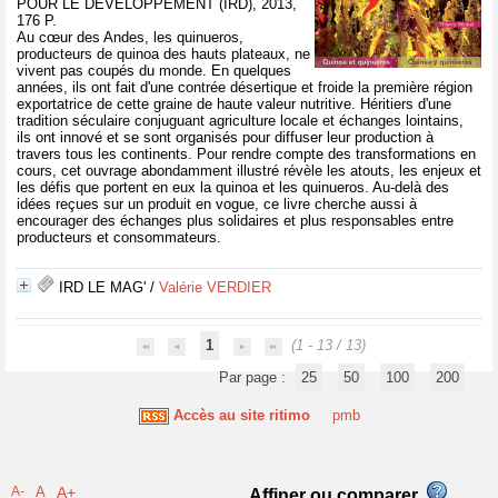
POUR LE DEVELOPPEMENT (IRD), 2013,
176 P.
Au cœur des Andes, les quinueros,
producteurs de quinoa des hauts plateaux, ne
vivent pas coupés du monde. En quelques
années, ils ont fait d'une contrée désertique et froide la première région
exportatrice de cette graine de haute valeur nutritive. Héritiers d'une
tradition séculaire conjuguant agriculture locale et échanges lointains,
ils ont innové et se sont organisés pour diffuser leur production à
travers tous les continents. Pour rendre compte des transformations en
cours, cet ouvrage abondamment illustré révèle les atouts, les enjeux et
les défis que portent en eux la quinoa et les quinueros. Au-delà des
idées reçues sur un produit en vogue, ce livre cherche aussi à
encourager des échanges plus solidaires et plus responsables entre
producteurs et consommateurs.
IRD LE MAG'
/
Valérie VERDIER
1
(1 - 13 / 13)
Par page :
25
50
100
200
Accès au site ritimo
pmb
A-
A
A+
Affiner ou comparer