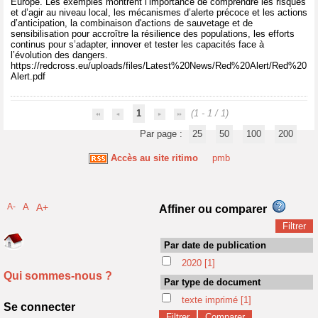
Europe. Les exemples montrent l’importance de comprendre les risques
et d’agir au niveau local, les mécanismes d’alerte précoce et les actions
d’anticipation, la combinaison d'actions de sauvetage et de
sensibilisation pour accroître la résilience des populations, les efforts
continus pour s’adapter, innover et tester les capacités face à
l’évolution des dangers.
https://redcross.eu/uploads/files/Latest%20News/Red%20Alert/Red%20
Alert.pdf
1
(1 - 1 / 1)
Par page :
25
50
100
200
Accès au site ritimo
pmb
A-
A
A+
Affiner ou comparer
Par date de publication
2020
[1]
Qui sommes-nous ?
Par type de document
texte imprimé
[1]
Se connecter