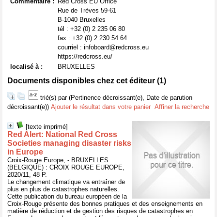
Commentaire :
Red Cross EU Office
Rue de Trèves 59-61
B-1040 Bruxelles
tél : +32 (0) 2 235 06 80
fax : +32 (0) 2 230 54 64
courriel : infoboard@redcross.eu
https://redcross.eu/
localisé à :
BRUXELLES
Documents disponibles chez cet éditeur (
1
)
trié(s) par
(Pertinence décroissant(e), Date de parution
décroissant(e))
Ajouter le résultat dans votre panier
Affiner la recherche
[texte imprimé]
Red Alert: National Red Cross
Societies managing disaster risks
in Europe
Croix-Rouge Europe, - BRUXELLES
(BELGIQUE) : CROIX ROUGE EUROPE,
2020/11, 48 P.
Le changement climatique va entraîner de
plus en plus de catastrophes naturelles.
Cette publication du bureau européen de la
Croix-Rouge présente des bonnes pratiques et des enseignements en
matière de réduction et de gestion des risques de catastrophes en