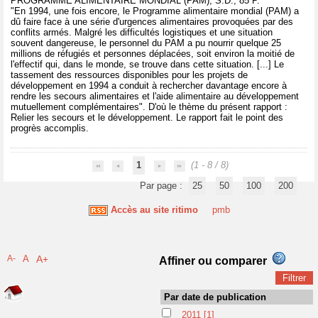
PROGRAMME ALIMENTAIRE MONDIAL (PAM), S.D., 85 P.
"En 1994, une fois encore, le Programme alimentaire mondial (PAM) a
dû faire face à une série d'urgences alimentaires provoquées par des
conflits armés. Malgré les difficultés logistiques et une situation
souvent dangereuse, le personnel du PAM a pu nourrir quelque 25
millions de réfugiés et personnes déplacées, soit environ la moitié de
l'effectif qui, dans le monde, se trouve dans cette situation. [...] Le
tassement des ressources disponibles pour les projets de
développement en 1994 a conduit à rechercher davantage encore à
rendre les secours alimentaires et l'aide alimentaire au développement
mutuellement complémentaires". D'où le thème du présent rapport :
Relier les secours et le développement. Le rapport fait le point des
progrès accomplis.
1
(1 - 8 / 8)
Par page :
25
50
100
200
Accès au site ritimo
pmb
A-
A
A+
Affiner ou comparer
Par date de publication
2011
[1]