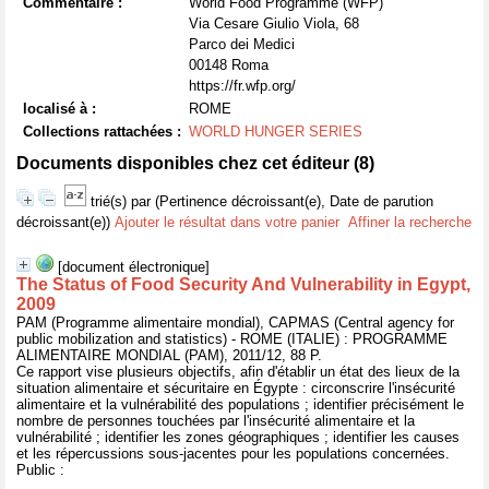
Commentaire :
World Food Programme (WFP)
Via Cesare Giulio Viola, 68
Parco dei Medici
00148 Roma
https://fr.wfp.org/
localisé à :
ROME
Collections rattachées :
WORLD HUNGER SERIES
Documents disponibles chez cet éditeur (
8
)
trié(s) par
(Pertinence décroissant(e), Date de parution
décroissant(e))
Ajouter le résultat dans votre panier
Affiner la recherche
[document électronique]
The Status of Food Security And Vulnerability in Egypt,
2009
PAM (Programme alimentaire mondial), CAPMAS (Central agency for
public mobilization and statistics) - ROME (ITALIE) : PROGRAMME
ALIMENTAIRE MONDIAL (PAM), 2011/12, 88 P.
Ce rapport vise plusieurs objectifs, afin d'établir un état des lieux de la
situation alimentaire et sécuritaire en Égypte : circonscrire l'insécurité
alimentaire et la vulnérabilité des populations ; identifier précisément le
nombre de personnes touchées par l'insécurité alimentaire et la
vulnérabilité ; identifier les zones géographiques ; identifier les causes
et les répercussions sous-jacentes pour les populations concernées.
Public :