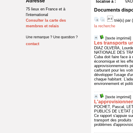
Adresse
localisé à :
VAU
75 lieux en France et à
Documents dispon
l'international
Consulter la carte des
trié(s) par
membres et relais
la recherche
Une remarque ? Une question ?
[texte imprimé]
Les transports ur
contact
DIAZ OLVERA, Lourdes
NATIONALE DES TRAV
Cuba doit faire face à
économique et les effe
approvisionnements pé
carburant pour les voit
développer l'usage d'u
chaque habitant. L'ada
environnement et polit
[texte imprimé]
L'approvisionnem
POCHET, Pascal, LET
PUBLICS DE L'ETAT (
Ce rapport s'appuie su
transport des produits
problèmes d'approvisi