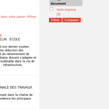
document
texte imprimé
[3]
t dans votre panier
Affiner
e
 VELIN : ECOLE
d son dernier soutien
rte réduction des
t du rationnement de
ubains doivent s'adapter et
nsidérable dans la vie de
: infrastructure,
ATIONALE DES TRAVAUX
venant dans la chaîne de
évidence les principaux