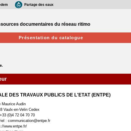
edem
Partage des eaux
sources documentaires du réseau ritimo
Présentation du catalogue
eur
LE DES TRAVAUX PUBLICS DE L'ETAT (ENTPE)
e Maurice Audin
8 Vaulx-en-Velin Cedex
: +33 (0)4 72 04 70 70
riel : communication@entpe.fr
s://www.entpe.fr/