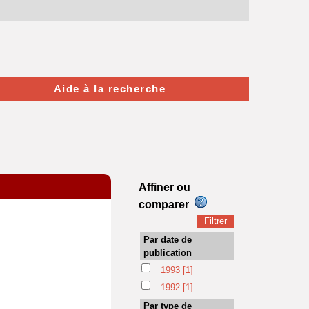
Aide à la recherche
Affiner ou
comparer
Par date de
publication
1993
[1]
1992
[1]
Par type de