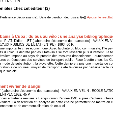
LX EN VELIN
ibles chez cet éditeur (
3
)
(Pertinence décroissant(e), Date de parution décroissant(e))
Ajouter le résulta
bains à Cuba : du bus au vélo : une analyse bibliographiqu
, PLAT, Didier ; LET (Laboratoire d'économie des transports) - VAULX EN
AUX PUBLICS DE L'ETAT (ENTPE), 1993, 60 P.
 une importante crise économique. Avec la chute du bloc communiste, l'île per
ts du blocus décrété par les Etats-Unis se font ressentir plus durement. La fo
troliers impose au pays de prendre des mesures draconiennes ; durcissemen
ures et réductions des services de transport public. Face à cette crise, les C
n mode de substitution : la bicyclette. Cette dernière a pris une importance co
ptation à ce nouveau moyen de transport a été favorisée par certains facteurs 
ique sociale.
ent vivrier de Bangui
 (Laboratoire d'économie des transports) - VAULX EN VELIN : ECOLE N
ENTPE), 1992, 45 P.
r des entretiens réalisés à Bangui durant l'année 1991 auprès d'acteurs inter
 vivriers. La description et l'analyse de cette chaîne permettent de mettre en 
onnement et de commercialisation de ceux-ci.