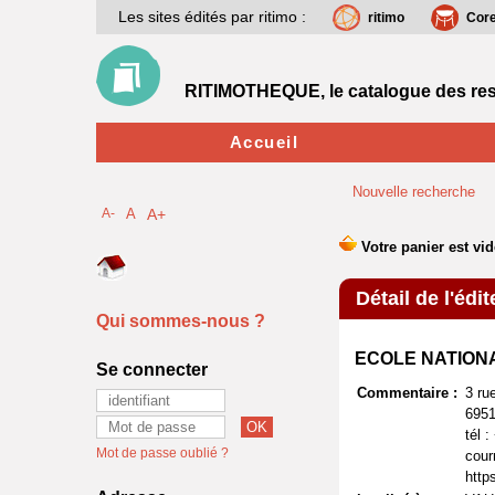
Les sites édités par ritimo :
ritimo
Cor
RITIMOTHEQUE, le catalogue des res
Accueil
Nouvelle recherche
A-
A
A+
Détail de l'édit
Qui sommes-nous ?
ECOLE NATIONA
Se connecter
Commentaire :
3 ru
6951
tél 
Mot de passe oublié ?
cour
http