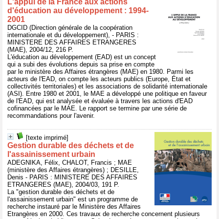
L'appui de la France aux actions
d'éducation au développement : 1994-
2001
DGCID (Direction générale de la coopération
internationale et du développement), - PARIS :
MINISTERE DES AFFAIRES ETRANGERES
(MAE), 2004/12, 216 P.
L'éducation au développement (EAD) est un concept
qui a subi des évolutions depuis sa prise en compte
par le ministère des Affaires étrangères (MAE) en 1980. Parmi les
acteurs de l'EAD, on compte les acteurs publics (Europe, État et
collectivités territoriales) et les associations de solidarité internationale
(ASI). Entre 1980 et 2001, le MAE a développé une politique en faveur
de l'EAD, qui est analysée et évaluée à travers les actions d'EAD
cofinancées par le MAE. Le rapport se termine par une série de
recommandations pour l'avenir.
[texte imprimé]
Gestion durable des déchets et de
l'assainissement urbain
ADEGNIKA, Félix, CHALOT, Francis ; MAE
(ministère des Affaires étrangères) ; DESILLE,
Denis - PARIS : MINISTERE DES AFFAIRES
ETRANGERES (MAE), 2004/03, 191 P.
La "gestion durable des déchets et de
l'assainissement urbain" est un programme de
recherche instauré par le Ministère des Affaires
Etrangères en 2000. Ces travaux de recherche concernent plusieurs