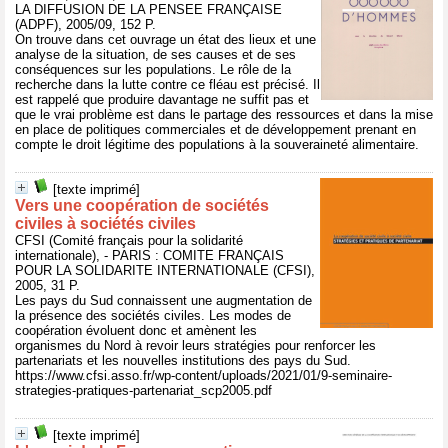
LA DIFFUSION DE LA PENSEE FRANÇAISE
(ADPF), 2005/09, 152 P.
On trouve dans cet ouvrage un état des lieux et une
analyse de la situation, de ses causes et de ses
conséquences sur les populations. Le rôle de la
recherche dans la lutte contre ce fléau est précisé. Il
est rappelé que produire davantage ne suffit pas et
que le vrai problème est dans le partage des ressources et dans la mise
en place de politiques commerciales et de développement prenant en
compte le droit légitime des populations à la souveraineté alimentaire.
[texte imprimé]
Vers une coopération de sociétés
civiles à sociétés civiles
CFSI (Comité français pour la solidarité
internationale), - PARIS : COMITE FRANÇAIS
POUR LA SOLIDARITE INTERNATIONALE (CFSI),
2005, 31 P.
Les pays du Sud connaissent une augmentation de
la présence des sociétés civiles. Les modes de
coopération évoluent donc et amènent les
organismes du Nord à revoir leurs stratégies pour renforcer les
partenariats et les nouvelles institutions des pays du Sud.
https://www.cfsi.asso.fr/wp-content/uploads/2021/01/9-seminaire-
strategies-pratiques-partenariat_scp2005.pdf
[texte imprimé]