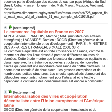
seconde partie développe des études de cas par pays (Afrique du Sud,
Brésil, Cuba, France, Hongrie, Inde, Mali, Maroc, Mexique, Vietnam).
Public :
https://www.alimenterre.org/system/files/ressources/pdf/728_rapport_fin
al_maaf_mae_afd_af_ciradbis_31_mai_complet_cle0197b5.pdf
[texte imprimé]
Le commerce équitable en France en 2007
ALPHA, Arlène, FRANCOIS, Martine ; MAE (ministère des Affaires
étrangères) ; LAGANDRÉ, Damien ; DGCID (Direction générale de la
coopération internationale et du développement) - PARIS : MINISTERE
DES AFFAIRES ETRANGERES (MAE), 2008, 38 P.
Le commerce équitable est en forte croissance en France, comme le
montre cet état des lieux dressé à partir de différentes sources de
données. Cette étude montre que le secteur du commerce équitable est
dynamique avec la création de nouvelles structures, de nouvelles
filières qui génèrent une importante croissance du chiffre d'affaires. Le
secteur est constitué de deux blocs : les grosses entreprises et de
nombreuses petites structures. Les circuits spécialisés demeurent des
débouchés importants, notamment pour l'artisanat et le textile ;
cependant la confiance des consommateurs est encore à consolider.
[texte imprimé]
Internationalisation des villes et coopération
décentralisée entre l'Union européenne et l'Amérique
latine
DGCID (Direction générale de la coopération internationale et du