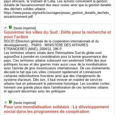
pays africains, le Vietnam et Cuba. Les actions concernent la gestion
durable de l'assainissement des eaux usées ainsi que la gestion durable
des déchets solides urbains.
https://www.pseau.org/outils/ouvrages/pseau_gestion_durable_dechets_
assainissement.pdf
[texte imprimé]
Gouverner les villes du Sud : Défis pour la recherche et
pour l'action
DGCID (Direction générale de la coopération internationale et du
développement), - PARIS : MINISTERE DES AFFAIRES
ETRANGERES (MAE), 2004/11, 296 P.
Les territoires urbains situés dans l'hémisphère Sud du globe sont
aujourd'hui à prendre en considération pour la bonne gouvernance des
pays. Ces territoires urbains subissent non seulement l'effet des jeux
politiques locaux et des guerres mais aussi ceux de la mondialisation
avec l'arrivée de gros investisseurs internationaux. De ces évènements
découle le fait que ces villes croissent rapidement et connaissent
certaines redistributions foncières ainsi que des changements de
système d'acteurs. Dés lors, il faut innover en matière de services
urbains tout en préservant le patrimoine historique. Les sociétés civiles
tiennent une grande place dans l'amélioration de ces territoires urbains
et agissent désormais avec les politiques.
[texte imprimé]
Pour une mondialisation solidaire : Le développement
social dans les programmes de coopération