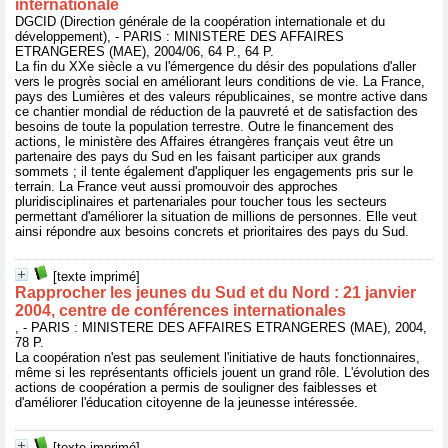
internationale
DGCID (Direction générale de la coopération internationale et du
développement), - PARIS : MINISTERE DES AFFAIRES
ETRANGERES (MAE), 2004/06, 64 P., 64 P.
La fin du XXe siècle a vu l'émergence du désir des populations d'aller
vers le progrès social en améliorant leurs conditions de vie. La France,
pays des Lumières et des valeurs républicaines, se montre active dans
ce chantier mondial de réduction de la pauvreté et de satisfaction des
besoins de toute la population terrestre. Outre le financement des
actions, le ministère des Affaires étrangères français veut être un
partenaire des pays du Sud en les faisant participer aux grands
sommets ; il tente également d'appliquer les engagements pris sur le
terrain. La France veut aussi promouvoir des approches
pluridisciplinaires et partenariales pour toucher tous les secteurs
permettant d'améliorer la situation de millions de personnes. Elle veut
ainsi répondre aux besoins concrets et prioritaires des pays du Sud.
[texte imprimé]
Rapprocher les jeunes du Sud et du Nord : 21 janvier
2004, centre de conférences internationales
, - PARIS : MINISTERE DES AFFAIRES ETRANGERES (MAE), 2004,
78 P.
La coopération n'est pas seulement l'initiative de hauts fonctionnaires,
même si les représentants officiels jouent un grand rôle. L'évolution des
actions de coopération a permis de souligner des faiblesses et
d'améliorer l'éducation citoyenne de la jeunesse intéressée.
[texte imprimé]