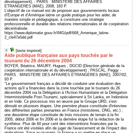
développement), - PARIS : MINISTERE DES AFFAIRES
ETRANGERES (MAE), 2008, 183 P.
L’objectif de ce manuel est de proposer aux gouvernements locaux
d’Europe et d’Amérique latine un guide pratique pour les aider, de
manière simple et pédagogique, à construire une stratégie
professionnelle et durable des relations internationales et de coopération
décentralisée.
https://www.diplomatie.gouv.fr/IMG/pdf/668_Amerique_latine-
2_cle47e5dd.pdf
[texte imprimé]
Aide publique française aux pays touchés par le
tsunami du 26 décembre 2004
BOYER, Béatrice, MAURY, Hugues ; DGCID (Direction générale de la
coopération internationale et du développement) ; PASCAL, Peggy -
PARIS : MINISTERE DES AFFAIRES ETRANGERES (MAE), 2007/02,
93 P.
"Le gouvernement français a décidé de conduire une évaluation des
actions qu'il a financées dans la zone touchée par le tsunami du 26
décembre 2004 via la Délégation à l'Action Humanitaire et la Délégation
Interministérielle Post-Tsunami, spécialement à Sri Lanka, en Indonésie
et en Inde. Ce processus mis en œuvre par le Groupe URD, s'est
déroulé en plusieurs étapes. Une première phase constituée d'interview
des différentes parties prenantes en France (ministères, ONG, etc.) ;
une deuxième étape constituée de trois missions de terrain à la fin
2005, début 2006 et fin 2006 et la dernière étape fut la rédaction de la
synthèse. Plus de 60 pour cent des interventions financées par la
France ont été visitées afin de juger de l'avancement et de l'impact des
réalisations. Face au tsunami, la France a su mettre en place un