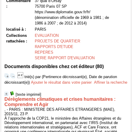
Commentaire
37 quai d’Orsay
:
75700 Paris 07 SP
https://www.diplomatie.gouv.fr/fr/
(dénomination officielle de 1969 à 1981 ; de
1986 à 2007 ; de 2012 à 2014)
localisé à :
PARIS
Collections
EVALUATION
rattachées :
PROJETS DE QUARTIER
RAPPORTS D'ETUDE
REPERES
SERIE RAPPORT D'EVALUATION
Documents disponibles chez cet éditeur (
80
)
trié(s) par
(Pertinence décroissant(e), Date de parution
décroissant(e))
Ajouter le résultat dans votre panier
Affiner la recherche
[texte imprimé]
Dérèglements climatiques et crises humanitaires :
Comprendre et Agir
, - PARIS : MINISTERE DES AFFAIRES ETRANGERES (MAE),
2015/11, 23 P.
À l’approche de la COP21, le ministère des Affaires étrangères et du
Développement international, en partenariat avec l’IRIS (Institut de
relations internationales et stratégiques), ACF et Care France, ont
organisé une conférence internationale qui réunissait État, société