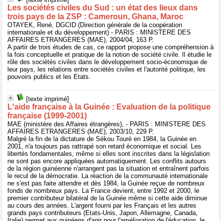
Les sociétés civiles du Sud : un état des lieux dans
trois pays de la ZSP : Cameroun, Ghana, Maroc
OTAYEK, René, DGCID (Direction générale de la coopération
internationale et du développement) - PARIS : MINISTERE DES
AFFAIRES ETRANGERES (MAE), 2004/04, 163 P.
A partir de trois études de cas, ce rapport propose une compréhension à
la fois conceptuelle et pratique de la notion de société civile. Il étudie le
rôle des sociétés civiles dans le développement socio-économique de
leur pays, les relations entre sociétés civiles et l'autorité politique, les
pouvoirs publics et les Etats.
[texte imprimé]
L'aide française à la Guinée : Evaluation de la politique
française (1999-2001)
MAE (ministère des Affaires étrangères), - PARIS : MINISTERE DES
AFFAIRES ETRANGERES (MAE), 2003/10, 229 P.
Malgré la fin de la dictature de Sékou Touré en 1984, la Guinée en
2001, n'a toujours pas rattrapé son retard économique et social. Les
libertés fondamentales, même si elles sont inscrites dans la législation
ne sont pas encore appliquées automatiquement. Les conflits autours
de la région guinéenne n'arrangent pas la situation et entraînent parfois
le recul de la démocratie. La réaction de la communauté internationale
ne s'est pas faite attendre et dès 1984, la Guinée reçue de nombreux
fonds de nombreux pays. La France devient, entre 1992 et 2000, le
premier contributeur bilatéral de la Guinée même si cette aide diminue
au cours des années. L'argent fourni par les Français et les autres
grands pays contributeurs (Etats-Unis, Japon, Allemagne, Canada,
Italie) permet aux guinéens d'agir pour l'amélioration de l'éducation, le