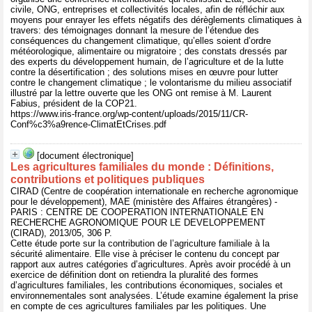
civile, ONG, entreprises et collectivités locales, afin de réfléchir aux
moyens pour enrayer les effets négatifs des dérèglements climatiques à
travers: des témoignages donnant la mesure de l’étendue des
conséquences du changement climatique, qu’elles soient d’ordre
météorologique, alimentaire ou migratoire ; des constats dressés par
des experts du développement humain, de l’agriculture et de la lutte
contre la désertification ; des solutions mises en œuvre pour lutter
contre le changement climatique ; le volontarisme du milieu associatif
illustré par la lettre ouverte que les ONG ont remise à M. Laurent
Fabius, président de la COP21.
https://www.iris-france.org/wp-content/uploads/2015/11/CR-
Conf%c3%a9rence-ClimatEtCrises.pdf
[document électronique]
Les agricultures familiales du monde : Définitions,
contributions et politiques publiques
CIRAD (Centre de coopération internationale en recherche agronomique
pour le développement), MAE (ministère des Affaires étrangères) -
PARIS : CENTRE DE COOPERATION INTERNATIONALE EN
RECHERCHE AGRONOMIQUE POUR LE DEVELOPPEMENT
(CIRAD), 2013/05, 306 P.
Cette étude porte sur la contribution de l’agriculture familiale à la
sécurité alimentaire. Elle vise à préciser le contenu du concept par
rapport aux autres catégories d’agricultures. Après avoir procédé à un
exercice de définition dont on retiendra la pluralité des formes
d’agricultures familiales, les contributions économiques, sociales et
environnementales sont analysées. L’étude examine également la prise
en compte de ces agricultures familiales par les politiques. Une