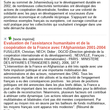
Suite au sommet de Johannesburg sur le développement durable en
2002, de nombreuses collectivités territoriales ont développé des
actions de coopération décentralisée, fondées sur une volonté de
solidarité avec les pays en développement et soucieuses d'une
promotion économique et culturelle réciproque. S'appuyant sur de
nombreux exemples français ou européens, cet ouvrage constitue un
outil pratique pour les collectivités qui souhaitent s'engager dans une
telle démarche durable.
[texte imprimé]
Evaluation de l'assistance humanitaire et de la
coopération de la France avec l'Afghanistan 2001-2004
FUSILLIER, Christian, NECH, Didier ; DGCID (Direction générale de la
coopération internationale et du développement) ; NEUVILLE, François ;
BOI (Bureau des opérations internationales) - PARIS : MINISTERE
DES AFFAIRES ETRANGERES (MAE), 2006, 187 P.
"L'intervention de la France en Afghanistan a été très rapide avec une
forte impulsion politique et une importante mobilisation des
administrations et des acteurs, notamment des ONG. Tous les
instruments de l'aide ont été utilisés et la réactivité de l'engagement
français a eu des conséquences positives : les prises de positions
politiques ont été annoncées dans les plus brefs délais, la France a
joué un rôle important dans les enceintes multilatérales pour la définition
du cadre de reconstruction. Néanmoins, plusieurs facteurs ont contribué
à atténuer cette dynamique. Les actions relevant des approches
multilatérales et bilatérales n'ont pas été menées conjointement. Par
rapport au moyen mis en œuvre par les bailleurs de fonds multilatéraux,
les moyens français sont apparus très modestes". (Résumé de