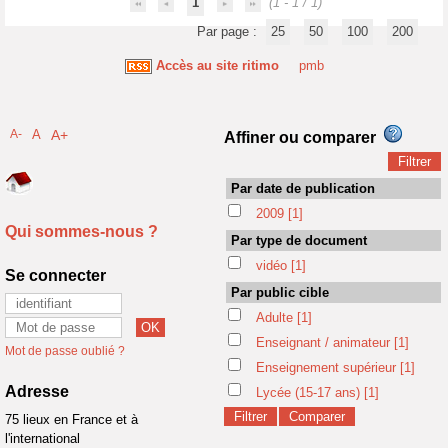
1
(1 - 1 / 1)
Par page :
25
50
100
200
Accès au site ritimo
pmb
A-
A
A+
Affiner ou comparer
Par date de publication
2009
[1]
Qui sommes-nous ?
Par type de document
vidéo
[1]
Se connecter
Par public cible
Adulte
[1]
Enseignant / animateur
[1]
Mot de passe oublié ?
Enseignement supérieur
[1]
Adresse
Lycée (15-17 ans)
[1]
75 lieux en France et à
l'international