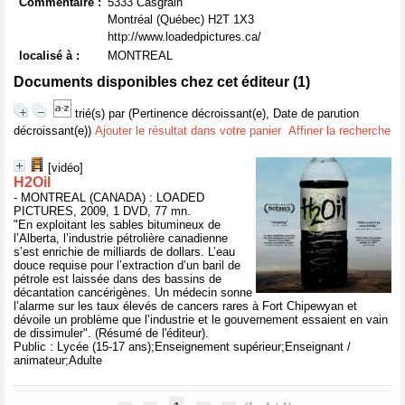
Commentaire :
5333 Casgrain
Montréal (Québec) H2T 1X3
http://www.loadedpictures.ca/
localisé à :
MONTREAL
Documents disponibles chez cet éditeur (
1
)
trié(s) par
(Pertinence décroissant(e), Date de parution
décroissant(e))
Ajouter le résultat dans votre panier
Affiner la recherche
[vidéo]
H2Oil
- MONTREAL (CANADA) : LOADED
PICTURES, 2009, 1 DVD, 77 mn.
"En exploitant les sables bitumineux de
l’Alberta, l’industrie pétrolière canadienne
s’est enrichie de milliards de dollars. L’eau
douce requise pour l’extraction d’un baril de
pétrole est laissée dans des bassins de
décantation cancérigènes. Un médecin sonne
l’alarme sur les taux élevés de cancers rares à Fort Chipewyan et
dévoile un problème que l’industrie et le gouvernement essaient en vain
de dissimuler". (Résumé de l'éditeur).
Public : Lycée (15-17 ans);Enseignement supérieur;Enseignant /
animateur;Adulte