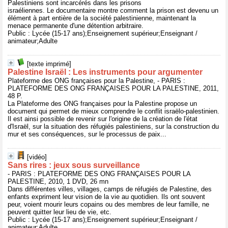
Palestiniens sont incarcérés dans les prisons
israéliennes. Le documentaire montre comment la prison est devenu un
élément à part entière de la société palestinienne, maintenant la
menace permanente d'une détention arbitraire.
Public : Lycée (15-17 ans);Enseignement supérieur;Enseignant /
animateur;Adulte
[texte imprimé]
Palestine Israël : Les instruments pour argumenter
Plateforme des ONG françaises pour la Palestine, - PARIS :
PLATEFORME DES ONG FRANÇAISES POUR LA PALESTINE, 2011,
48 P.
La Plateforme des ONG françaises pour la Palestine propose un
document qui permet de mieux comprendre le conflit israëlo-palestinien.
Il est ainsi possible de revenir sur l'origine de la création de l'état
d'Israël, sur la situation des réfugiés palestiniens, sur la construction du
mur et ses conséquences, sur le processus de paix...
[vidéo]
Sans rires : jeux sous surveillance
- PARIS : PLATEFORME DES ONG FRANÇAISES POUR LA
PALESTINE, 2010, 1 DVD, 26 mn
Dans différentes villes, villages, camps de réfugiés de Palestine, des
enfants expriment leur vision de la vie au quotidien. Ils ont souvent
peur, voient mourir leurs copains ou des membres de leur famille, ne
peuvent quitter leur lieu de vie, etc.
Public : Lycée (15-17 ans);Enseignement supérieur;Enseignant /
animateur;Adulte