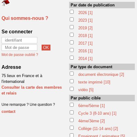
Par date de publication
2026
[1]
Qui sommes-nous ?
2023
[1]
2019
[2]
Se connecter
2018
[1]
2017
[1]
2016
[1]
Mot de passe oublié ?
2014
[1]
Adresse
Par type de document
document électronique
[2]
75 lieux en France et à
l'international
texte imprimé
[10]
Consulter la carte des membres
vidéo
[5]
et relais
Par public cible
Une remarque ? Une question ?
6ème/5ème
[1]
contact
Cycle 3 (8-10 ans)
[1]
4ème/3ème
[2]
Collège (11-14 ans)
[2]
Enseignant / animateur
[5]