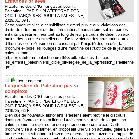
Enfances brisées
Plateforme des ONG françaises pour la
Palestine, - PARIS : PLATEFORME DES
ONG FRANÇAISES POUR LA PALESTINE,
2019/01, 39 P.
Cette brochure vise à sensibiliser le grand public aux violations des
droits de l’Homme et du droit international humanitaire subies par les
enfants palestinien·nes tout au long de leur parcours de détention aux
mains des autorités israéliennes. De la violence des arrestations aux
difficultés de la réinsertion en passant par l’iniquité des procès, la
brochure expose les rouages d’une machine destructrice de la jeunesse
palestinienne.
https://plateforme-palestine.org/IMG/pdf/enfances_brisees-
les_enfants_palestiniens_cible_privilegiee_de_la_repression_israelienne
.pdf
[texte imprimé]
La question de Palestine pas si
complexe
Plateforme des ONG françaises pour la
Palestine, - PARIS : PLATEFORME DES
ONG FRANÇAISES POUR LA PALESTINE,
2019/05, 63 P.
Bien que de nouveaux historiens israéliens aient rectifié le discours
dominant favorable à la politique israélienne vis-à-vis de la question
palestinienne, le sujet est encore perçu comme complexe. Cette
brochure vise à le clarifier, en proposant une vision actuelle, générale et
factuelle de la situation, à travers les thématiques suivantes : rappel de
la chronologie des événements et de la dépossession progressive de la