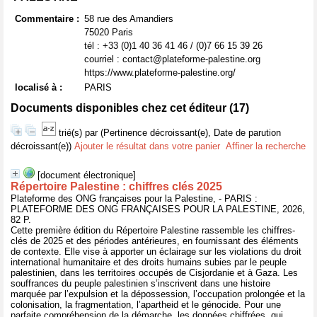
Commentaire :
58 rue des Amandiers
75020 Paris
tél : +33 (0)1 40 36 41 46 / (0)7 66 15 39 26
courriel : contact@plateforme-palestine.org
https://www.plateforme-palestine.org/
localisé à :
PARIS
Documents disponibles chez cet éditeur (
17
)
trié(s) par
(Pertinence décroissant(e), Date de parution
décroissant(e))
Ajouter le résultat dans votre panier
Affiner la recherche
[document électronique]
Répertoire Palestine : chiffres clés 2025
Plateforme des ONG françaises pour la Palestine, - PARIS :
PLATEFORME DES ONG FRANÇAISES POUR LA PALESTINE, 2026,
82 P.
Cette première édition du Répertoire Palestine rassemble les chiffres-
clés de 2025 et des périodes antérieures, en fournissant des éléments
de contexte. Elle vise à apporter un éclairage sur les violations du droit
international humanitaire et des droits humains subies par le peuple
palestinien, dans les territoires occupés de Cisjordanie et à Gaza. Les
souffrances du peuple palestinien s’inscrivent dans une histoire
marquée par l’expulsion et la dépossession, l’occupation prolongée et la
colonisation, la fragmentation, l’apartheid et le génocide. Pour une
parfaite compréhension de la démarche, les données chiffrées, qui