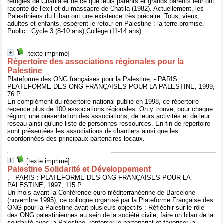
réfugiés de Chatila et de ce que leurs parents et grands parents leur ont
raconté de l'exil et du massacre de Chatila (1982). Actuellement, les
Palestiniens du Liban ont une existence très précaire. Tous, vieux,
adultes et enfants, espèrent le retour en Palestine : la terre promise.
Public : Cycle 3 (8-10 ans);Collège (11-14 ans)
[texte imprimé]
Répertoire des associations régionales pour la
Palestine
Plateforme des ONG françaises pour la Palestine, - PARIS :
PLATEFORME DES ONG FRANÇAISES POUR LA PALESTINE, 1999,
76 P.
En complément du répertoire national publié en 1998, ce répertoire
recence plus de 100 associations régionales. On y trouve, pour chaque
région, une présentation des associations, de leurs activités et de leur
réseau ainsi qu'une liste de personnes ressources. En fin de répertoire
sont présentées les associations de chantiers ainsi que les
coordonnées des principaux partenaires locaux.
[texte imprimé]
Palestine Solidarité et Développement
, - PARIS : PLATEFORME DES ONG FRANÇAISES POUR LA
PALESTINE, 1997, 115 P.
Un mois avant la Conférence euro-méditerranéenne de Barcelone
(novembre 1995), ce colloque organisé par la Plateforme Française des
ONG pour la Palestine avait plusieurs objectifs : Réfléchir sur le rôle
des ONG palestiniennes au sein de la société civile, faire un bilan de la
solidarité avec la Palestine, renforcer le partenariat et favoriser la