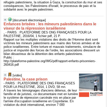
réfugiés palestiniens, la situation à Gaza, la construction du mur et ses
conséquences, les Palestiniens d'Israël, le processus de paix et la
solidarité avec le peuple palestinien.
[document électronique]
Enfances brisées : les mineurs palestiniens dans le
viseur de la répression israélienne
, - PARIS : PLATEFORME DES ONG FRANÇAISES POUR LA
PALESTINE, 2016/04, 1 fichier pdf, 21 P.
Rapport sur les multiples violations des droits de l’Homme dont sont
victimes les mineurs palestiniens aux mains des forces armées et de
police israéliennes. Entre torture et mauvais traitements, simulacre de
justice et impunité des forces de l’ordre, les associations dressent un
bilan désastreux de la détention des enfants palestiniens.
Public :
http://plateforme-palestine.org/IMG/pdf/rapport-enfants-prisonniers-
260416.pdf
[vidéo]
Palestine, la case prison
- PARIS : PLATEFORME DES ONG FRANÇAISES
POUR LA PALESTINE, 2014, 1 DVD, 58 mn.
À travers les témoignages d'anciens détenus, de leur
famille et de juristes, ce documentaire met en lumière
le système de répression carcérale mis en place par
l'armée d'occupation israélienne en Cisjordanie. En
violation du droit international, environ 7 000