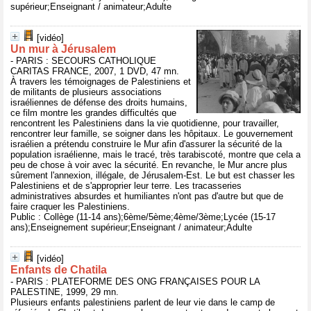
supérieur;Enseignant / animateur;Adulte
[vidéo]
Un mur à Jérusalem
- PARIS : SECOURS CATHOLIQUE
CARITAS FRANCE, 2007, 1 DVD, 47 mn.
À travers les témoignages de Palestiniens et
de militants de plusieurs associations
israéliennes de défense des droits humains,
ce film montre les grandes difficultés que
rencontrent les Palestiniens dans la vie quotidienne, pour travailler,
rencontrer leur famille, se soigner dans les hôpitaux. Le gouvernement
israélien a prétendu construire le Mur afin d'assurer la sécurité de la
population israélienne, mais le tracé, très tarabiscoté, montre que cela a
peu de chose à voir avec la sécurité. En revanche, le Mur ancre plus
sûrement l'annexion, illégale, de Jérusalem-Est. Le but est chasser les
Palestiniens et de s'approprier leur terre. Les tracasseries
administratives absurdes et humiliantes n'ont pas d'autre but que de
faire craquer les Palestiniens.
Public : Collège (11-14 ans);6ème/5ème;4ème/3ème;Lycée (15-17
ans);Enseignement supérieur;Enseignant / animateur;Adulte
[vidéo]
Enfants de Chatila
- PARIS : PLATEFORME DES ONG FRANÇAISES POUR LA
PALESTINE, 1999, 29 mn.
Plusieurs enfants palestiniens parlent de leur vie dans le camp de