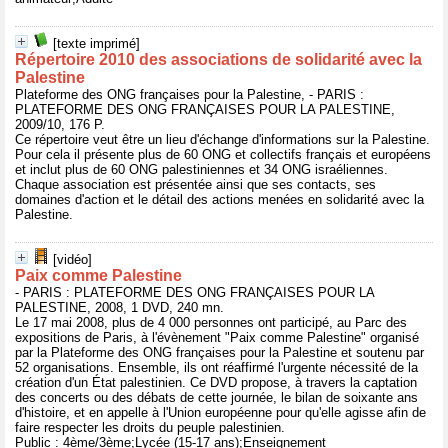
[texte imprimé]
Répertoire 2010 des associations de solidarité avec la
Palestine
Plateforme des ONG françaises pour la Palestine, - PARIS :
PLATEFORME DES ONG FRANÇAISES POUR LA PALESTINE,
2009/10, 176 P.
Ce répertoire veut être un lieu d'échange d'informations sur la Palestine.
Pour cela il présente plus de 60 ONG et collectifs français et européens
et inclut plus de 60 ONG palestiniennes et 34 ONG israéliennes.
Chaque association est présentée ainsi que ses contacts, ses
domaines d'action et le détail des actions menées en solidarité avec la
Palestine.
[vidéo]
Paix comme Palestine
- PARIS : PLATEFORME DES ONG FRANÇAISES POUR LA
PALESTINE, 2008, 1 DVD, 240 mn.
Le 17 mai 2008, plus de 4 000 personnes ont participé, au Parc des
expositions de Paris, à l'évènement "Paix comme Palestine" organisé
par la Plateforme des ONG françaises pour la Palestine et soutenu par
52 organisations. Ensemble, ils ont réaffirmé l'urgente nécessité de la
création d'un État palestinien. Ce DVD propose, à travers la captation
des concerts ou des débats de cette journée, le bilan de soixante ans
d'histoire, et en appelle à l'Union européenne pour qu'elle agisse afin de
faire respecter les droits du peuple palestinien.
Public : 4ème/3ème;Lycée (15-17 ans);Enseignement