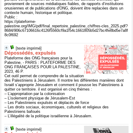
proviennent de sources médiatiques fiables, de rapports d’institutions
onusiennes et de publications d'ONG, doivent être replacées dans un
contexte humain, historique et politique.
Public :
https://plateforme-
palestine.org/IMG/pdf/final_repertoire_palestine_chiffres-cles_2025.pdf?
8684/906c67106616c4126f5560cf9a1f54c1661805b5d27bc4fe8bd5e7a8f
8c0f692
[texte imprimé]
Dépossédés, expulsés
Plateforme des ONG françaises pour la
Palestine, - PARIS : PLATEFORME DES
ONG FRANÇAISES POUR LA PALESTINE,
2023, 46 P.
Cet outil permet de comprendre de la situation
des Palestiniens à Jérusalem. Il montre les différentes manières dont
Israël s’approprie Jérusalem et comment il pousse les Palestiniens à
quitter ce territoire. il est organisé en cinq thèmes :
– L’appropriation par la colonisation
– L’isolement physique de Jérusalem-Est
– Les Palestiniens expulsés et déplacés de force
– Les droits sociaux, économiques, culturels et religieux des
Palestiniens bafoués
– L’illégalité de la politique israélienne à Jérusalem.
[texte imprimé]