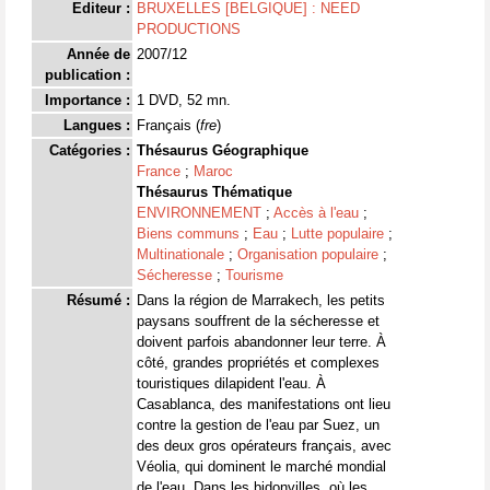
Editeur :
BRUXELLES [BELGIQUE] : NEED
PRODUCTIONS
Année de
2007/12
publication :
Importance :
1 DVD, 52 mn.
Langues :
Français (
fre
)
Catégories :
Thésaurus Géographique
France
;
Maroc
Thésaurus Thématique
ENVIRONNEMENT
;
Accès à l'eau
;
Biens communs
;
Eau
;
Lutte populaire
;
Multinationale
;
Organisation populaire
;
Sécheresse
;
Tourisme
Résumé :
Dans la région de Marrakech, les petits
paysans souffrent de la sécheresse et
doivent parfois abandonner leur terre. À
côté, grandes propriétés et complexes
touristiques dilapident l'eau. À
Casablanca, des manifestations ont lieu
contre la gestion de l'eau par Suez, un
des deux gros opérateurs français, avec
Véolia, qui dominent le marché mondial
de l'eau. Dans les bidonvilles, où les