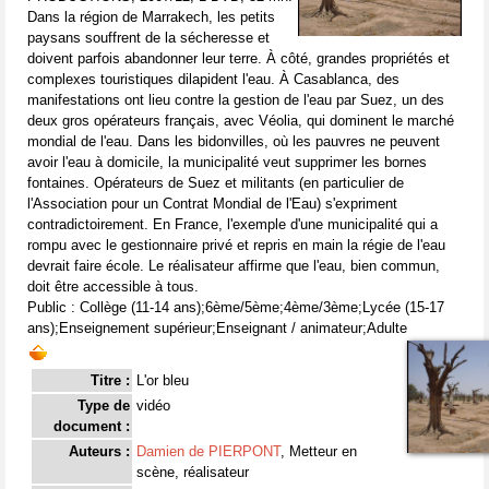
Dans la région de Marrakech, les petits
paysans souffrent de la sécheresse et
doivent parfois abandonner leur terre. À côté, grandes propriétés et
complexes touristiques dilapident l'eau. À Casablanca, des
manifestations ont lieu contre la gestion de l'eau par Suez, un des
deux gros opérateurs français, avec Véolia, qui dominent le marché
mondial de l'eau. Dans les bidonvilles, où les pauvres ne peuvent
avoir l'eau à domicile, la municipalité veut supprimer les bornes
fontaines. Opérateurs de Suez et militants (en particulier de
l'Association pour un Contrat Mondial de l'Eau) s'expriment
contradictoirement. En France, l'exemple d'une municipalité qui a
rompu avec le gestionnaire privé et repris en main la régie de l'eau
devrait faire école. Le réalisateur affirme que l'eau, bien commun,
doit être accessible à tous.
Public : Collège (11-14 ans);6ème/5ème;4ème/3ème;Lycée (15-17
ans);Enseignement supérieur;Enseignant / animateur;Adulte
Titre :
L'or bleu
Type de
vidéo
document :
Auteurs :
Damien de PIERPONT
, Metteur en
scène, réalisateur