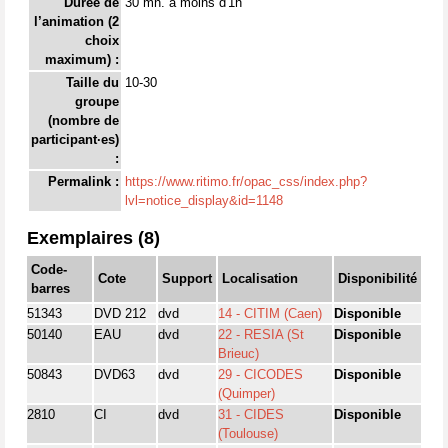
Durée de
30 mn. à moins d'1h
l’animation (2
choix
maximum) :
Taille du
10-30
groupe
(nombre de
participant·es)
:
Permalink :
https://www.ritimo.fr/opac_css/index.php?
lvl=notice_display&id=1148
Exemplaires (8)
Code-
Cote
Support
Localisation
Disponibilité
barres
51343
DVD 212
dvd
14 - CITIM (Caen)
Disponible
50140
EAU
dvd
22 - RESIA (St
Disponible
Brieuc)
50843
DVD63
dvd
29 - CICODES
Disponible
(Quimper)
2810
CI
dvd
31 - CIDES
Disponible
(Toulouse)