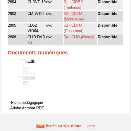
2804
CI DVD 10
dvd
31 - CIDES
Disponible
(Toulouse)
2803
CM V/117
dvd
34 - CDTM
Disponible
(Montpellier)
2805
CD52
dvd
52 - CDTM
Disponible
VID64
(Chaumont)
2808
CLID DVD
dvd
54 - CLID (Nancy)
Disponible
28
Documents numériques
Fiche pédagogique
Adobe Acrobat PDF
Accès au site ritimo
pmb