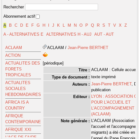
Rechercher
Abonnement actif
A
B
C
D
E
F
G
H
I
J
K
L
M
N
O
P
Q
R
S
T
V
X
Z
A - ALTERNATIVES E
ALTERNATIVES H - AUJ
AUT - AUT
ACLAAM
ACLAAM
/
Jean-Pierre BERTHET
ACTION
ACTUALITES DES
[périodique]
FORETS
ACLAAM : Cellule accueil
Titre :
TROPICALES
texte imprimé
Type de document :
ACTUALITES
Jean-Pierre BERTHET
, Di
Auteurs :
SOCIALES
publication
HEBDOMADAIRES
LYON : ASSOCIATION C
Editeur :
AFRICA IS A
POUR L'ACCUEIL ET
COUNTRY
L'ACCOMPAGNEMENT D
(ACLAAM)
AFRIQUE
L’ACLAAM (Association ca
Note générale :
CONTEMPORAINE
l'accueil et l'accompagne
AFRIQUE XXI
migrants) a été créée en 2
L'AGE DE FAIRE
l’appel du Pape François 