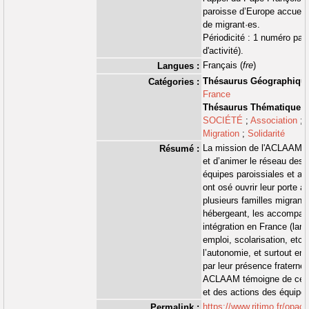
paroisse d’Europe accueill
ALTERACTIF
de migrant·es.
ALTERNATIVES
Périodicité : 1 numéro par 
ECONOMIQUES
d'activité).
Français (
fre
)
Langues :
Thésaurus Géographiqu
Catégories :
France
Thésaurus Thématique
SOCIÉTÉ
;
Association
;
Migration
;
Solidarité
La mission de l'ACLAAM es
Résumé :
et d’animer le réseau des
équipes paroissiales et as
ont osé ouvrir leur porte à
plusieurs familles migrante
hébergeant, les accompag
intégration en France (lang
emploi, scolarisation, etc.)
l’autonomie, et surtout en
par leur présence fraterne
ACLAAM témoigne de ces
et des actions des équipes
https://www.ritimo.fr/opac
Permalink :