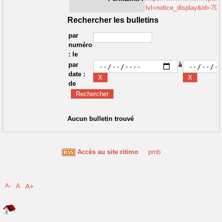
lvl=notice_display&id=791
Rechercher les bulletins
par
numéro
: le
par
à
date :
de
Aucun bulletin trouvé
Accès au site ritimo
pmb
A-
A
A+